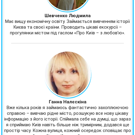
Шевченко Людмила
Має вищу економічну освіту. Займається вивченням історії
Києва та своєї країни. Проводить цікаві екскурсії –
прогулянки містом під гаслом «Про Київ – з любов’ю».
Ганна Налєскіна
Вже кілька років я займаюсь фантастично захоплюючою
справою – вивчаю рідне місто, розшукую все нову цікаву
інформацію з його історії. Спіймала себе на думці, що зараз
я сприймаю Київ навіть більше ніж тримірним, додався ще
простір часу. Кожна вулиця, кожний осередок сповіщає про