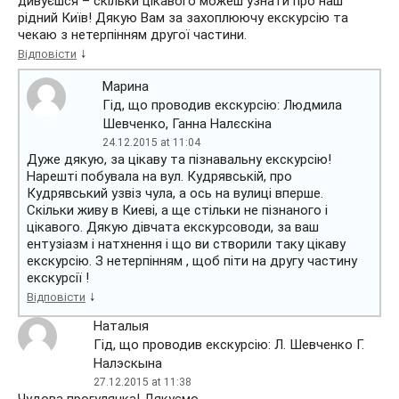
дивуєшся – скільки цікавого можеш узнати про наш
рідний Київ! Дякую Вам за захоплюючу екскурсію та
чекаю з нетерпінням другої частини.
↓
Відповісти
Марина
Гід, що проводив екскурсію: Людмила
Шевченко, Ганна Налєскіна
24.12.2015 at 11:04
Дуже дякую, за цікаву та пізнавальну екскурсію!
Нарешті побувала на вул. Кудрявській, про
Кудрявський узвіз чула, а ось на вулиці вперше.
Скільки живу в Киеві, а ще стільки не пізнаного і
цікавого. Дякую дівчата екскурсоводи, за ваш
ентузіазм і натхнення і що ви створили таку цікаву
екскурсію. З нетерпінням , щоб піти на другу частину
екскурсії !
↓
Відповісти
Наталыя
Гід, що проводив екскурсію: Л. Шевченко Г.
Налэскына
27.12.2015 at 11:38
Чудова прогулянка! Дякуємо