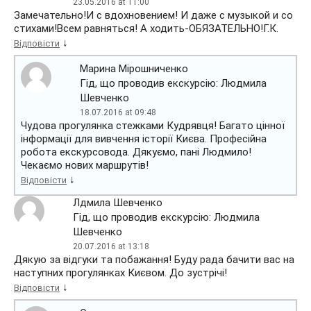
23.05.2016 at 11:00
Замечательно!И с вдохновением! И даже с музыкой и со
стихами!Всем равняться! А ходить-ОБЯЗАТЕЛЬНО!Г.К.
↓
Відповісти
Марина Мірошниченко
Гід, що проводив екскурсію: Людмила
Шевченко
18.07.2016 at 09:48
Чудова прогулянка стежками Кудрявця! Багато цінної
інформації для вивчення історії Києва. Професійна
робота екскурсовода. Дякуємо, пані Людмило!
Чекаємо нових маршрутів!
↓
Відповісти
Лдмила Шевченко
Гід, що проводив екскурсію: Людмила
Шевченко
20.07.2016 at 13:18
Дякую за відгуки та побажання! Буду рада бачити вас на
наступних прогулянках Києвом. До зустрічі!
↓
Відповісти