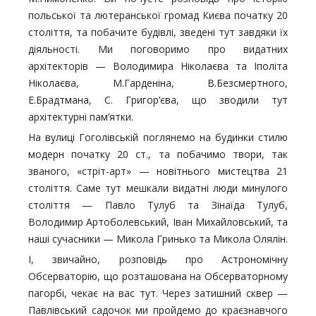
польської та лютеранської громад Києва початку 20
століття, та побачите будівлі, зведені тут завдяки їх
діяльності. Ми поговоримо про видатних
архітекторів — Володимира Ніколаєва та Іполіта
Ніколаєва, М.Гарденіна, В.Безсмертного,
Е.Брадтмана, С. Григор’єва, що зводили тут
архітектурні пам’ятки.
На вулиці Гоголівській поглянемо на будинки стилю
модерн початку 20 ст., та побачимо твори, так
званого, «стріт-арт» — новітнього мистецтва 21
століття. Саме тут мешкали видатні люди минулого
століття — Павло Тулуб та Зінаїда Тулуб,
Володимир Артоболевський, Іван Михайловський, та
наші сучасники — Микола Гринько та Микола Олялін.
І, звичайно, розповідь про Астрономічну
Обсерваторію, що розташована на Обсерваторному
пагорбі, чекає на вас тут. Через затишний сквер —
Павлівський садочок ми пройдемо до краєзнавчого