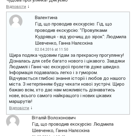
↓
Відповісти
Валентина
Гід, що проводив екскурсію: Гід, що
проводив екскурсію: "Провулками
Кудрявця - від урочищ до зірок": Людмила
Шевченко, Ганна Налєскіна
02.04.2016 at 11:50
Щира подяка чудовим гідам за прекрасну прогулянку!
Дізналась для себе багато нового і цікавого. Завдяки
Людмилі і Ганні час екскурсії пролетів дуже швидко.
Інформація подавалась легко і з гумором.
Відчувається глибокі знання історії і любов до нашого
міста. З нетерпінням буду чекати нової зустрічі. Щиро
бажаю всім, хто дає нам можливість дізнаватись
нове, всього самого найкращого і нових цікавих
маршрутів!
↓
Відповісти
Віталій Волохонович
Гід, що проводив екскурсію: Людмила
Шевченко, Ганна Налєскіна