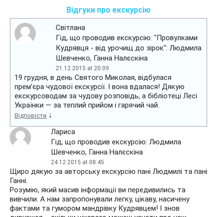
Відгуки про екскурсію
Світлана
Гід, що проводив екскурсію: "Провулками
Кудрявця - від урочищ до зірок": Людмила
Шевченко, Ганна Налєскіна
21.12.2015 at 20:09
19 грудня, в день Святого Миколая, відбулася
прем’єра чудової екскурсії. І вона вдалася! Дякую
екскурсоводам за чудову розповідь, а бібліотеці Лесі
Українки — за теплий прийом і гарячий чай.
↓
Відповісти
Лариса
Гід, що проводив екскурсію: Людмила
Шевченко, Ганна Налєскіна
24.12.2015 at 08:45
Щиро дякую за авторську екскурсію пані Людмилі та пані
Ганні.
Розумію, який масив інформації ви передивились та
вивчили. А нам запропонували легку, цікаву, насичену
фактами та гумором мандрівку Кудрявцем! І знов