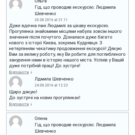
Ольга
Гід, що проводив екскурсію: Людмила
Шевченко
20.08.2016 at 21:11
Дуже вдячна пані Людмилі за цікаву екскурсію.
Прогулянка знайомими місцями набула зовсім іншого
значення після почутого. Дізналася дуже багато
нового з історії Києва, зокрема Кудрявця. З
нетерпінням чекатиму продовження екскурсії! Дякую
Вам за велику роботу, яку Ви робите для поглибленого
занурення нами в історію нашого міста. Успіхів у Вашій
дуже потрібній праці! До зустрічі!
↓
Відповісти
Лдмила Шевченко
24.08.2016 at 12:23
Щиро дякую!
До зустрічі на нових прогулянках!
↓
Відповісти
Олена
Гід, що проводив екскурсію: Людмила
Шевченко