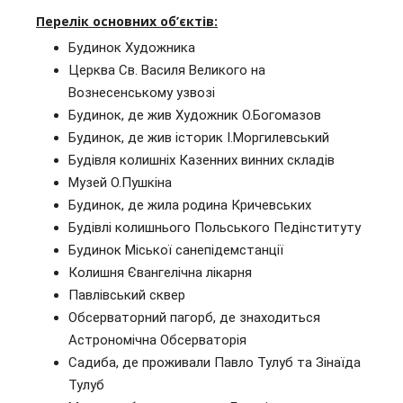
Перелік основних об’єктів:
Будинок Художника
Церква Св. Василя Великого на
Вознесенському узвозі
Будинок, де жив Художник О.Богомазов
Будинок, де жив історик І.Моргилевський
Будівля колишніх Казенних винних складів
Музей О.Пушкіна
Будинок, де жила родина Кричевських
Будівлі колишнього Польського Педінституту
Будинок Міської санепідемстанції
Колишня Євангелічна лікарня
Павлівський сквер
Обсерваторний пагорб, де знаходиться
Астрономічна Обсерваторія
Садиба, де проживали Павло Тулуб та Зінаїда
Тулуб