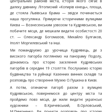
центральних районів міста, історія якого сягає в
далеку давнину. Літописний «Копирів кінець», площа,
де стояла Львівська брама — звідси починається
наша прогулянка. Прямуючи історичними вулицями
Києва — Вознесенським узвозом та Кудрявською, ви
побачите місця, де мешкали видатні особистості 20
ст. — Олександр Богомазов, Михайло Булгаков,
Іполіт Моргилевський та інші.
Ми помандруємо до урочища Кудрявець, де з
високого пагорба поглянемо на панораму Подолу,
дізнаємось про історію заселення Кудрявських
пагорбів в середині 19 століття. Послухаємо історію
будівництва та руйнації Казенних винних складів та
розповідь про створення Музею О.Пушкіна в Києві.
А потім, огинаючи пагорб разом з вулицею
Кудрявською, повернемося до центру міста та
пройдемо повз місця, де жили видатні українські
художники – В.Кричевський, В.Орловський,
М.Пимоненко. Ви почуєте розповідь про історію