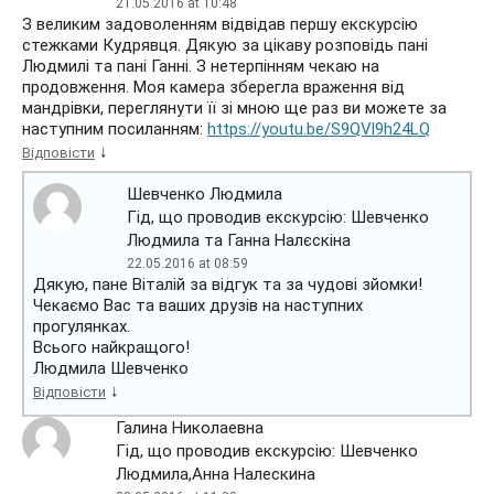
21.05.2016 at 10:48
З великим задоволенням відвідав першу екскурсію
стежками Кудрявця. Дякую за цікаву розповідь пані
Людмилі та пані Ганні. З нетерпінням чекаю на
продовження. Моя камера зберегла враження від
мандрівки, переглянути її зі мною ще раз ви можете за
наступним посиланням:
https://youtu.be/S9QVl9h24LQ
↓
Відповісти
Шевченко Людмила
Гід, що проводив екскурсію: Шевченко
Людмила та Ганна Налєскіна
22.05.2016 at 08:59
Дякую, пане Віталій за відгук та за чудові зйомки!
Чекаємо Вас та ваших друзів на наступних
прогулянках.
Всього найкращого!
Людмила Шевченко
↓
Відповісти
Галина Николаевна
Гід, що проводив екскурсію: Шевченко
Людмила,Анна Налескина