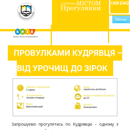
UKR
ENG
Меню
ПРОВУЛКАМИ КУДРЯВЦЯ –
ВІД УРОЧИЩ ДО ЗІРОК
Запрошуємо прогулятись по Кудрявцю – одному з