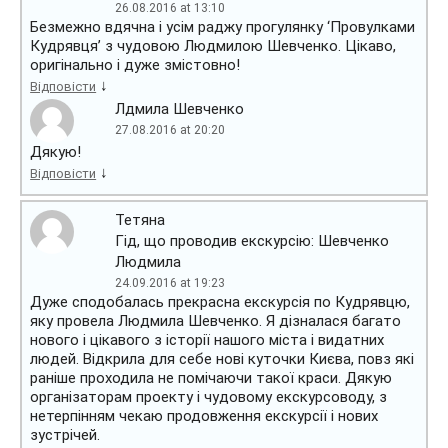
26.08.2016 at 13:10
Безмежно вдячна і усім раджу прогулянку ‘Провулками
Кудрявця’ з чудовою Людмилою Шевченко. Цікаво,
оригінально і дуже змістовно!
↓
Відповісти
Лдмила Шевченко
27.08.2016 at 20:20
Дякую!
↓
Відповісти
Тетяна
Гід, що проводив екскурсію: Шевченко
Людмила
24.09.2016 at 19:23
Дуже сподобалась прекрасна екскурсія по Кудрявцю,
яку провела Людмила Шевченко. Я дізналася багато
нового і цікавого з історії нашого міста і видатних
людей. Відкрила для себе нові куточки Києва, повз які
раніше проходила не помічаючи такої краси. Дякую
організаторам проекту і чудовому екскурсоводу, з
нетерпінням чекаю продовження екскурсії і нових
зустрічей.