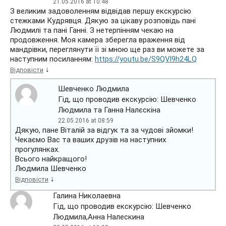
21.05.2016 at 10:48
З великим задоволенням відвідав першу екскурсію
стежками Кудрявця. Дякую за цікаву розповідь пані
Людмилі та пані Ганні. З нетерпінням чекаю на
продовження. Моя камера зберегла враження від
мандрівки, переглянути її зі мною ще раз ви можете за
наступним посиланням:
https://youtu.be/S9QVl9h24LQ
↓
Відповісти
Шевченко Людмила
Гід, що проводив екскурсію: Шевченко
Людмила та Ганна Налєскіна
22.05.2016 at 08:59
Дякую, пане Віталій за відгук та за чудові зйомки!
Чекаємо Вас та ваших друзів на наступних
прогулянках.
Всього найкращого!
Людмила Шевченко
↓
Відповісти
Галина Николаевна
Гід, що проводив екскурсію: Шевченко
Людмила,Анна Налескина