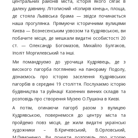
центральних районів міста, історія якого сягає в
далеку давнину. Літописний «Копирів кінець», площа,
де стояла Львівська брама — звідси починається
наша прогулянка. Прямуючи історичними вулицями
Києва — Вознесенським узвозом та Кудрявською, ви
побачите місця, де мешкали видатні особистості 20
ст. — Олександр Богомазов, Михайло Булгаков,
Іполіт Моргилевський та інші.
Ми помандруємо до урочища Кудрявець, де з
високого пагорба поглянемо на панораму Подолу,
дізнаємось про історію заселення Кудрявських
пагорбів в середині 19 століття. Послухаємо історію
будівництва та руйнації Казенних винних складів та
розповідь про створення Музею О.Пушкіна в Києві.
А потім, огинаючи пагорб разом з вулицею
Кудрявською, повернемося до центру міста та
пройдемо повз місця, де жили видатні українські
художники – В.Кричевський, В.Орловський,
М.Пимоненко. Ви почуєте розповідь про історію