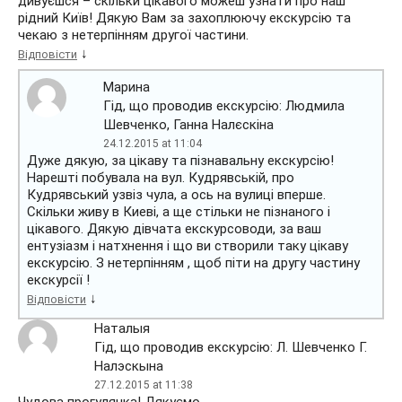
дивуєшся – скільки цікавого можеш узнати про наш
рідний Київ! Дякую Вам за захоплюючу екскурсію та
чекаю з нетерпінням другої частини.
↓
Відповісти
Марина
Гід, що проводив екскурсію: Людмила
Шевченко, Ганна Налєскіна
24.12.2015 at 11:04
Дуже дякую, за цікаву та пізнавальну екскурсію!
Нарешті побувала на вул. Кудрявській, про
Кудрявський узвіз чула, а ось на вулиці вперше.
Скільки живу в Киеві, а ще стільки не пізнаного і
цікавого. Дякую дівчата екскурсоводи, за ваш
ентузіазм і натхнення і що ви створили таку цікаву
екскурсію. З нетерпінням , щоб піти на другу частину
екскурсії !
↓
Відповісти
Наталыя
Гід, що проводив екскурсію: Л. Шевченко Г.
Налэскына
27.12.2015 at 11:38
Чудова прогулянка! Дякуємо