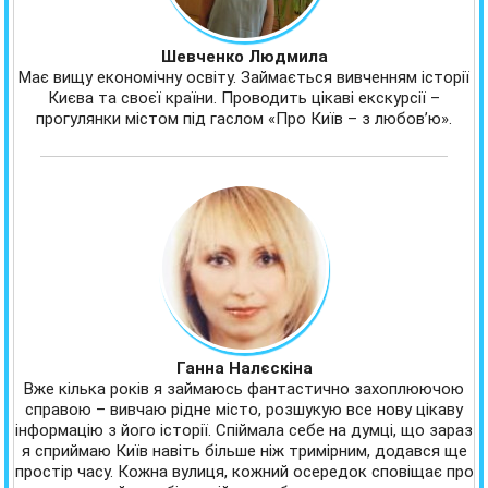
Шевченко Людмила
Має вищу економічну освіту. Займається вивченням історії
Києва та своєї країни. Проводить цікаві екскурсії –
прогулянки містом під гаслом «Про Київ – з любов’ю».
Ганна Налєскіна
Вже кілька років я займаюсь фантастично захоплюючою
справою – вивчаю рідне місто, розшукую все нову цікаву
інформацію з його історії. Спіймала себе на думці, що зараз
я сприймаю Київ навіть більше ніж тримірним, додався ще
простір часу. Кожна вулиця, кожний осередок сповіщає про