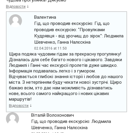
↓
Відповісти
Валентина
Гід, що проводив екскурсію: Гід, що
проводив екскурсію: "Провулками
Кудрявця - від урочищ до зірок": Людмила
Шевченко, Ганна Налєскіна
02.04.2016 at 11:50
Щира подяка чудовим гідам за прекрасну прогулянку!
Дізналась для себе багато нового і цікавого. Завдяки
Людмилі і Ганні час екскурсії пролетів дуже швидко.
Інформація подавалась легко і з гумором.
Відчувається глибокі знання історії і любов до нашого
міста. З нетерпінням буду чекати нової зустрічі. Щиро
бажаю всім, хто дає нам можливість дізнаватись
нове, всього самого найкращого і нових цікавих
маршрутів!
↓
Відповісти
Віталій Волохонович
Гід, що проводив екскурсію: Людмила
Шевченко, Ганна Налєскіна