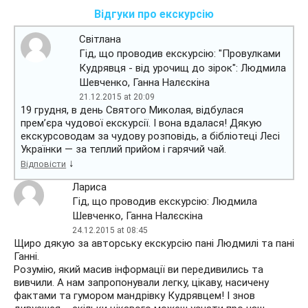
Відгуки про екскурсію
Світлана
Гід, що проводив екскурсію: "Провулками
Кудрявця - від урочищ до зірок": Людмила
Шевченко, Ганна Налєскіна
21.12.2015 at 20:09
19 грудня, в день Святого Миколая, відбулася
прем’єра чудової екскурсії. І вона вдалася! Дякую
екскурсоводам за чудову розповідь, а бібліотеці Лесі
Українки — за теплий прийом і гарячий чай.
↓
Відповісти
Лариса
Гід, що проводив екскурсію: Людмила
Шевченко, Ганна Налєскіна
24.12.2015 at 08:45
Щиро дякую за авторську екскурсію пані Людмилі та пані
Ганні.
Розумію, який масив інформації ви передивились та
вивчили. А нам запропонували легку, цікаву, насичену
фактами та гумором мандрівку Кудрявцем! І знов