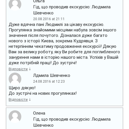
Ольга
Гід, що проводив екскурсію: Людмила
Шевченко
20.08.2016 at 21:11
Дуже вдячна пані Людмилі за цікаву екскурсію.
Прогулянка знайомими місцями набула зовсім іншого
значення після почутого. Дізналася дуже багато
нового з історії Києва, зокрема Кудрявця. З
нетерпінням чекатиму продовження екскурсії! Дякую
Вам за велику роботу, яку Ви робите для поглибленого
занурення нами в історію нашого міста. Успіхів у Вашій
дуже потрібній праці! До зустрічі!
↓
Відповісти
Лдмила Шевченко
24.08.2016 at 12:23
Щиро дякую!
До зустрічі на нових прогулянках!
↓
Відповісти
Олена
Гід, що проводив екскурсію: Людмила
Шевченко