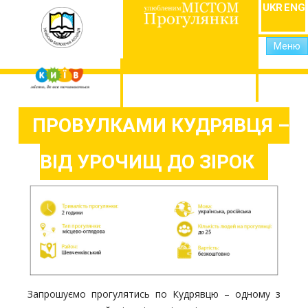
UKR
ENG
Меню
ПРОВУЛКАМИ КУДРЯВЦЯ –
ВІД УРОЧИЩ ДО ЗІРОК
Запрошуємо прогулятись по Кудрявцю – одному з