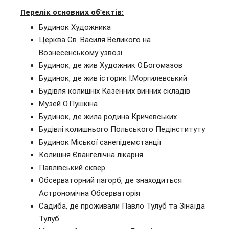
Перелік основних об’єктів:
Будинок Художника
Церква Св. Василя Великого на
Вознесенському узвозі
Будинок, де жив Художник О.Богомазов
Будинок, де жив історик І.Моргилевський
Будівля колишніх Казенних винних складів
Музей О.Пушкіна
Будинок, де жила родина Кричевських
Будівлі колишнього Польського Педінституту
Будинок Міської санепідемстанції
Колишня Євангелічна лікарня
Павлівський сквер
Обсерваторний пагорб, де знаходиться
Астрономічна Обсерваторія
Садиба, де проживали Павло Тулуб та Зінаїда
Тулуб