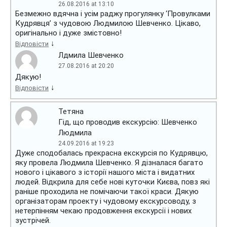
26.08.2016 at 13:10
Безмежно вдячна і усім раджу прогулянку ‘Провулками
Кудрявця’ з чудовою Людмилою Шевченко. Цікаво,
оригінально і дуже змістовно!
↓
Відповісти
Лдмила Шевченко
27.08.2016 at 20:20
Дякую!
↓
Відповісти
Тетяна
Гід, що проводив екскурсію: Шевченко
Людмила
24.09.2016 at 19:23
Дуже сподобалась прекрасна екскурсія по Кудрявцю,
яку провела Людмила Шевченко. Я дізналася багато
нового і цікавого з історії нашого міста і видатних
людей. Відкрила для себе нові куточки Києва, повз які
раніше проходила не помічаючи такої краси. Дякую
організаторам проекту і чудовому екскурсоводу, з
нетерпінням чекаю продовження екскурсії і нових
зустрічей.