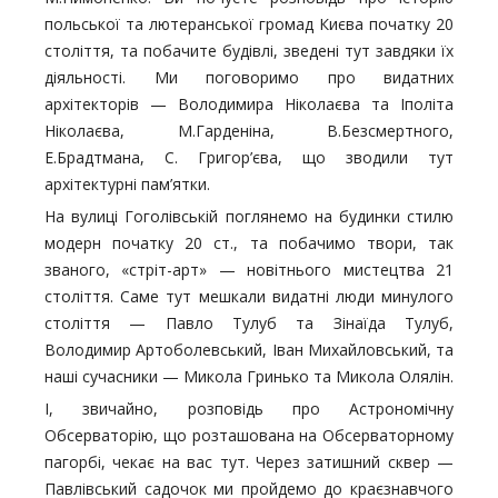
польської та лютеранської громад Києва початку 20
століття, та побачите будівлі, зведені тут завдяки їх
діяльності. Ми поговоримо про видатних
архітекторів — Володимира Ніколаєва та Іполіта
Ніколаєва, М.Гарденіна, В.Безсмертного,
Е.Брадтмана, С. Григор’єва, що зводили тут
архітектурні пам’ятки.
На вулиці Гоголівській поглянемо на будинки стилю
модерн початку 20 ст., та побачимо твори, так
званого, «стріт-арт» — новітнього мистецтва 21
століття. Саме тут мешкали видатні люди минулого
століття — Павло Тулуб та Зінаїда Тулуб,
Володимир Артоболевський, Іван Михайловський, та
наші сучасники — Микола Гринько та Микола Олялін.
І, звичайно, розповідь про Астрономічну
Обсерваторію, що розташована на Обсерваторному
пагорбі, чекає на вас тут. Через затишний сквер —
Павлівський садочок ми пройдемо до краєзнавчого