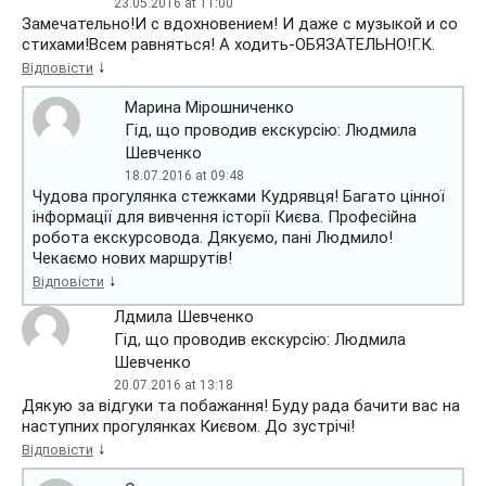
23.05.2016 at 11:00
Замечательно!И с вдохновением! И даже с музыкой и со
стихами!Всем равняться! А ходить-ОБЯЗАТЕЛЬНО!Г.К.
↓
Відповісти
Марина Мірошниченко
Гід, що проводив екскурсію: Людмила
Шевченко
18.07.2016 at 09:48
Чудова прогулянка стежками Кудрявця! Багато цінної
інформації для вивчення історії Києва. Професійна
робота екскурсовода. Дякуємо, пані Людмило!
Чекаємо нових маршрутів!
↓
Відповісти
Лдмила Шевченко
Гід, що проводив екскурсію: Людмила
Шевченко
20.07.2016 at 13:18
Дякую за відгуки та побажання! Буду рада бачити вас на
наступних прогулянках Києвом. До зустрічі!
↓
Відповісти