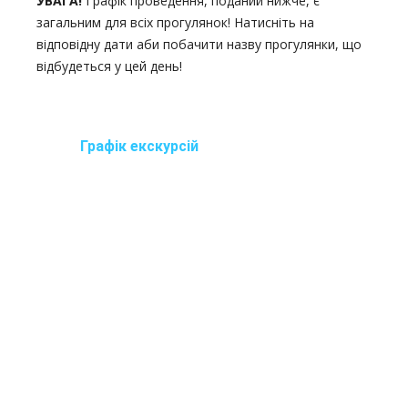
УВАГА!
Графік проведення, поданий нижче, є
загальним для всіх прогулянок! Натисніть на
відповідну дати аби побачити назву прогулянки, що
відбудеться у цей день!
Графік екскурсій