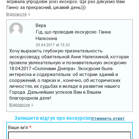
зігрівала упродовж усієї екскірсії. Ще раз дякуємо Вам
Ганно за прекрасний, цікавий день)))
↓
Відповісти
Вера
Гід, що проводив екскурсію: Ганна
Налєскіна
20.04.2017 at 15:23
Хочу выразить глубокую признательность
экскурсоводу, обаятельной Анне Налескиной, которая
провела увлекательную и познавательную экскурсию
18.04.2017 «Склонами Днепра». Экскурсия была
интересна и содержательна: об истории зданий и
сооружений, о парках и , конечно, об исторических
личностях, их судьбах и вкладе в развитие нашего
Города. Дальнейших успехов Вам в Вашем
благородном деле!
↓
Відповісти
Залишити відгук про екскурсію
Отменить ответ
Ваше ім'я
*
: