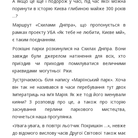
А якщо це іще і подорож у часі, під час якої можна
поринути в історію Києва глибиною майже 300 років
…?
Маршрут «Схилами Дніпра», що пропонується в
рамках проекту УБА «Як тебе не любити, Києве мій»,
є таким поєднанням.
Розкішні парки розкинулися на Схилах Дніпра. Вони
завжди були джерелом натхнення для всіх, хто
приїздив чи приходив помилуватися величними
краєвидами могутньої Ріки.
Зустрічаємось біля напису «Маріїнський парк». Хоча
він так не називався в часи перебування тут двох
Імператриць на ім’я Марія. Як же тоді його іменували
кияни? З розповіді про це, а також про історію
заснування перлини паркового мистецтва,
почнеться наша прогулянка.
«Увага-увага, в повітрі льотчик Покришкін …», невже
до відомого вислову часів Другої Світової також має