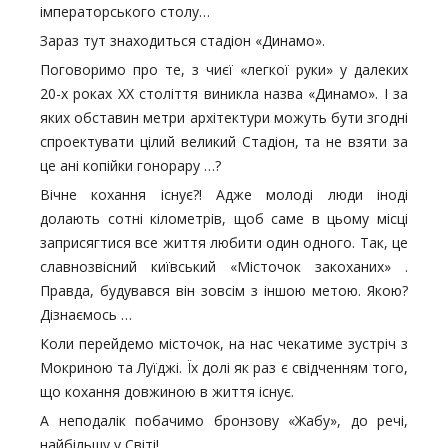
імператорського столу…
Зараз тут знаходиться стадіон «Динамо».
Поговоримо про те, з чиєї «легкої руки» у далеких
20-х роках ХХ століття виникла назва «Динамо». І за
яких обставин метри архітектури можуть бути згодні
спроектувати цілий великий Стадіон, та не взяти за
це ані копійки гонорару …?
Вічне кохання існує?! Адже молоді люди іноді
долають сотні кілометрів, щоб саме в цьому місці
заприсягтися все життя любити один одного. Так, це
славнозвісний київський «Місточок закоханих» .
Правда, будувався він зовсім з іншою метою. Якою?
Дізнаємось …
Коли перейдемо місточок, на нас чекатиме зустріч з
Мокриною та Луїджі. Їх долі як раз є свідченням того,
що кохання довжиною в життя існує.
А неподалік побачимо бронзову «Жабу», до речі,
найбільшу у Світі!