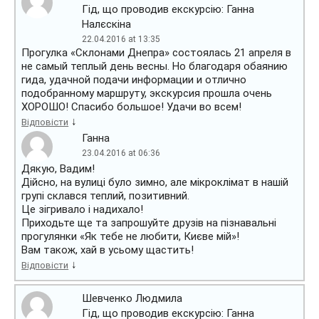
Гід, що проводив екскурсію: Ганна
Налєскіна
22.04.2016 at 13:35
Прогулка «Склонами Днепра» состоялась 21 апреля в
не самый теплый день весны. Но благодаря обаянию
гида, удачной подачи информации и отлично
подобранному маршруту, экскурсия прошла очень
ХОРОШО! Спасибо большое! Удачи во всем!
↓
Відповісти
Ганна
23.04.2016 at 06:36
Дякую, Вадим!
Дійсно, на вулиці було зимно, але мікроклімат в нашій
групі склався теплий, позитивний.
Це зігривало і надихало!
Приходьте ще та запрошуйте друзів на пізнавальні
прогулянки «Як тебе не любити, Києве мій»!
Вам також, хай в усьому щастить!
↓
Відповісти
Шевченко Людмила
Гід, що проводив екскурсію: Ганна