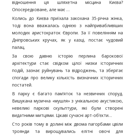
відношення ця шляхетна місцина Києва?
Опосередковане, але має …
Колись до Києва приїхала закохана 35-річна жінка,
тоді вона вважалась однією з найпривабливіших
молодих аристократок Європи. За її повелінням на
Дніпровських кручах, як у казці, постає чудовий
палац.
За свою давню історію перлина барокової
архітектури стає свідком цілої низки історичних
подій, зазнає руйнувань та відроджень, та зберігає
спогади про велику кількість визначних історичних
постатей.
В парку є багато пам’яток та незвичних споруд.
Вишукана музична «мушля» з унікальною акустикою,
невеликі паркові скульптури, які були створені
видатними митцями. Цікаві сучасні арт-об’єкти…
Сто років тому в долині між двома пагорбами цвіли
троянди та вирощувались елітні овочі для