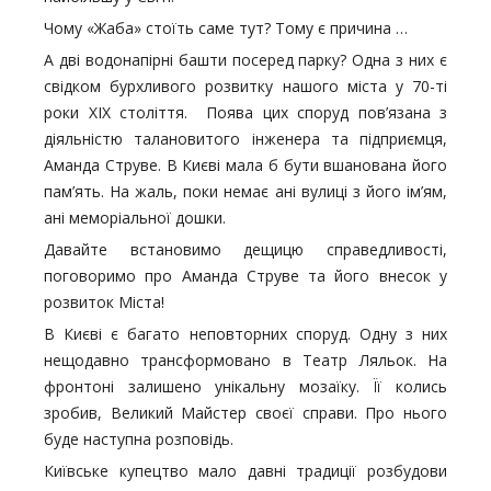
Чому «Жаба» стоїть саме тут? Тому є причина …
А дві водонапірні башти посеред парку? Одна з них є
свідком бурхливого розвитку нашого міста у 70-ті
роки ХІХ століття. Поява цих споруд пов’язана з
діяльністю талановитого інженера та підприємця,
Аманда Струве. В Києві мала б бути вшанована його
пам’ять. На жаль, поки немає ані вулиці з його ім’ям,
ані меморіальної дошки.
Давайте встановимо дещицю справедливості,
поговоримо про Аманда Струве та його внесок у
розвиток Міста!
В Києві є багато неповторних споруд. Одну з них
нещодавно трансформовано в Театр Ляльок. На
фронтоні залишено унікальну мозаїку. Її колись
зробив, Великий Майстер своєї справи. Про нього
буде наступна розповідь.
Київське купецтво мало давні традиції розбудови