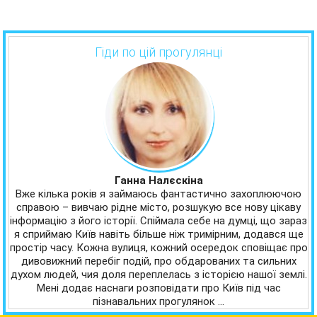
Гіди по цій прогулянці
Ганна Налєскіна
Вже кілька років я займаюсь фантастично захоплюючою
справою – вивчаю рідне місто, розшукую все нову цікаву
інформацію з його історії. Спіймала себе на думці, що зараз
я сприймаю Київ навіть більше ніж тримірним, додався ще
простір часу. Кожна вулиця, кожний осередок сповіщає про
дивовижний перебіг подій, про обдарованих та сильних
духом людей, чия доля переплелась з історією нашої землі.
Мені додає наснаги розповідати про Київ під час
пізнавальних прогулянок …