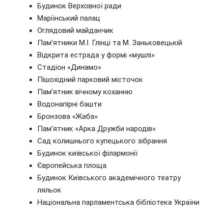
Будинок Верховної ради
Маріїнський палац
Оглядовий майданчик
Пам’ятники М.І. Глінці та М. Заньковецькій
Відкрита естрада у формі «мушлі»
Стадіон «Динамо»
Пішохідний парковий місточок
Пам’ятник вічному коханню
Водонапірні башти
Бронзова «Жаба»
Пам’ятник «Арка Дружби народів»
Сад колишнього купецького зібрання
Будинок київської філармонії
Європейська площа
Будинок Київського академічного театру
ляльок
Національна парламентська бібліотека України