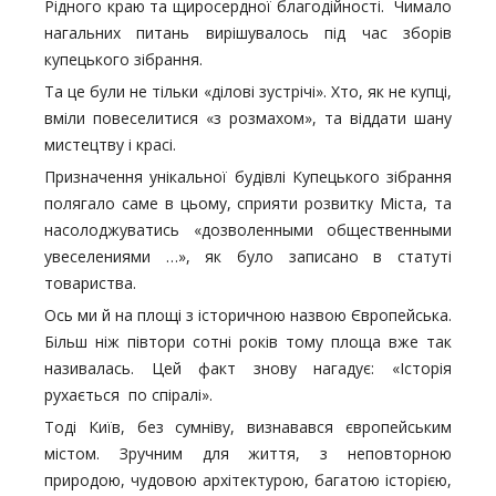
Рідного краю та щиросердної благодійності. Чимало
нагальних питань вирішувалось під час зборів
купецького зібрання.
Та це були не тільки «ділові зустрічі». Хто, як не купці,
вміли повеселитися «з розмахом», та віддати шану
мистецтву і красі.
Призначення унікальної будівлі Купецького зібрання
полягало саме в цьому, сприяти розвитку Міста, та
насолоджуватись «дозволенными общественными
увеселениями …», як було записано в статуті
товариства.
Ось ми й на площі з історичною назвою Європейська.
Більш ніж півтори сотні років тому площа вже так
називалась. Цей факт знову нагадує: «Історія
рухається по спіралі».
Тоді Київ, без сумніву, визнавався європейським
містом. Зручним для життя, з неповторною
природою, чудовою архітектурою, багатою історією,