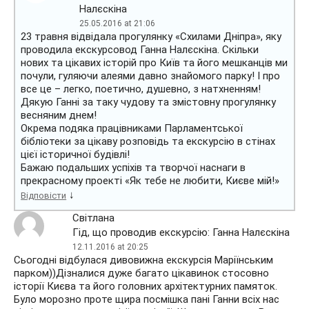
Налєскіна
25.05.2016 at 21:06
23 травня відвідала прогулянку «Схилами Дніпра», яку
проводила екскурсовод Ганна Налєскіна. Скільки
нових та цікавих історій про Київ та його мешканців ми
почули, гуляючи алеями давно знайомого парку! І про
все це – легко, поетично, душевно, з натхненням!
Дякую Ганні за таку чудову та змістовну прогулянку
весняним днем!
Окрема подяка працівниками Парламентської
бібліотеки за цікаву розповідь та екскурсію в стінах
цієї історичної будівлі!
Бажаю подальших успіхів та творчої наснаги в
прекрасному проекті «Як тебе не любити, Києве мій!»
↓
Відповісти
Світлана
Гід, що проводив екскурсію: Ганна Налєскіна
12.11.2016 at 20:25
Сьогодні відбулася дивовижна екскурсія Маріїнським
парком))Дізналися дуже багато цікавинок стосовно
історії Києва та його головних архітектурних памяток.
Було морозно проте щира посмішка пані Ганни всіх нас