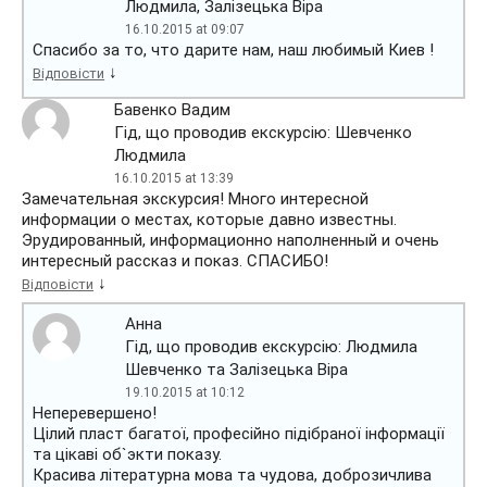
Людмила, Залізецька Віра
16.10.2015 at 09:07
Спасибо за то, что дарите нам, наш любимый Киев !
↓
Відповісти
Бавенко Вадим
Гід, що проводив екскурсію: Шевченко
Людмила
16.10.2015 at 13:39
Замечательная экскурсия! Много интересной
информации о местах, которые давно известны.
Эрудированный, информационно наполненный и очень
интересный рассказ и показ. СПАСИБО!
↓
Відповісти
Анна
Гід, що проводив екскурсію: Людмила
Шевченко та Залізецька Віра
19.10.2015 at 10:12
Неперевершено!
Цілий пласт багатої, професійно підібраної інформації
та цікаві об`экти показу.
Красива літературна мова та чудова, доброзичлива