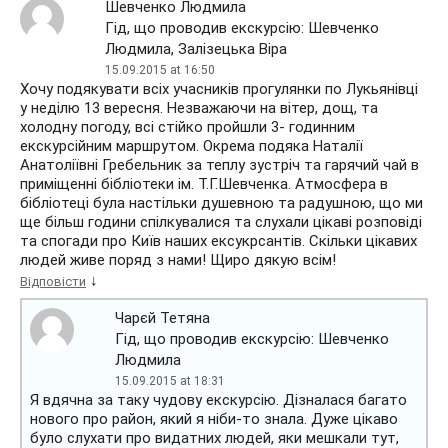
Шевченко Людмила
Гід, що проводив екскурсію: Шевченко
Людмила, Залізецька Віра
15.09.2015 at 16:50
Хочу подякувати всіх учасників прогулянки по Лукьянівці
у неділю 13 вересня. Незважаючи на вітер, дощ, та
холодну погоду, всі стійко пройшли 3- годинним
екскурсійним маршрутом. Окрема подяка Наталії
Анатоліївні Гребельник за теплу зустріч та гарячий чай в
приміщенні бібліотеки ім. Т.Г.Шевченка. Атмосфера в
бібліотеці була настільки душевною та радушною, що ми
ще більш години спілкувалися та слухали цікаві розповіді
та спогади про Київ наших ексукрсантів. Скільки цікавих
людей живе поряд з нами! Щиро дякую всім!
↓
Відповісти
Чарєй Тетяна
Гід, що проводив екскурсію: Шевченко
Людмила
15.09.2015 at 18:31
Я вдячна за таку чудову екскурсію. Дізналася багато
нового про район, який я ніби-то знала. Дуже цікаво
було слухати про видатних людей, яки мешкали тут,