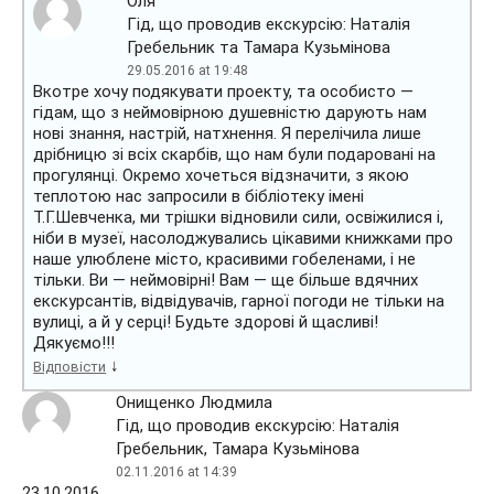
Оля
Гід, що проводив екскурсію: Наталія
Гребельник та Тамара Кузьмінова
29.05.2016 at 19:48
Вкотре хочу подякувати проекту, та особисто —
гідам, що з неймовірною душевністю дарують нам
нові знання, настрій, натхнення. Я перелічила лише
дрібницю зі всіх скарбів, що нам були подаровані на
прогулянці. Окремо хочеться відзначити, з якою
теплотою нас запросили в бібліотеку імені
Т.Г.Шевченка, ми трішки відновили сили, освіжилися і,
ніби в музеї, насолоджувались цікавими книжками про
наше улюблене місто, красивими гобеленами, і не
тільки. Ви — неймовірні! Вам — ще більше вдячних
екскурсантів, відвідувачів, гарної погоди не тільки на
вулиці, а й у серці! Будьте здорові й щасливі!
Дякуємо!!!
↓
Відповісти
Онищенко Людмила
Гід, що проводив екскурсію: Наталія
Гребельник, Тамара Кузьмінова
02.11.2016 at 14:39
23.10.2016