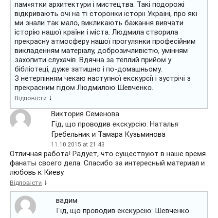
пам»ятки архитектури і мистецтва. Такі подорожі
відкривають очі на ті сторонки історії Україні, про які
ми знали так мало, викликають бажання вивчати
історію нашої країни і міста. Людмила створила
прекрасну атмосферу нашої прогулянки професійним
викладенням матеріалу, доброзичливістю, умінням
захопити слухачів. Вдячна за теплий прийом у
бібліотеці, дуже затишно і по-домашньому.
З нетерпінням чекаю наступної екскурсії і зустрічі з
прекрасним гідом Людмилою Шевченко.
↓
Відповісти
Виктория Семенова
Гід, що проводив екскурсію: Наталья
Гребельник и Тамара Кузьминова
11.10.2015 at 21:43
Отличная работа! Радует, что существуют в наше время
фанаты своего дела. Спасибо за интересный материал и
любовь к Киеву.
↓
Відповісти
вадим
Гід, що проводив екскурсію: Шевченко