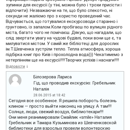
зупинки для ексурсії (у тіні, можна було і трохи присісти і
відпочити). Незважаючи на те, що було спекотно, ні
секунди не жаліємо про з користю проведений час.
Відчувається, що готувалися екскурсоводи старанно і
грунтовно, із запалом.Коли пробігаєш по вулицях рідного
міста, багато чого не помічаєш. Дякую, що нагадали, що
слід звертати увагу на чудові будівлі, поки вони ще є, та
милуватися містом. У самій же бібліотеці для дорослих
ім.Т.Шевченка зустріли тепло. Тепла атмосфера, хороша
підбірка книг про Київ і прохолодна вода))) Чекатимемо з
нетерпінням ще на ексурсії!!!!Творчих успіхів і наснаги!!!!
↓
Відповісти
Білозерова Лариса
Гід, що проводив екскурсію: Гребельник
Наталія
28.06.2015 at 18:42
Сегодня все особенное. Я решила побороть болезнь
клином — просто выйти наконец на улицу. А там!!!
Солнце, люди, свежий воздух, библиотекари!!!
Они меня реанимировали Смайлик «smile» Наталия
Гребельник и Тамара Кузьминова из Шевченковской
библиотеки для взрослых провели волонтерскую