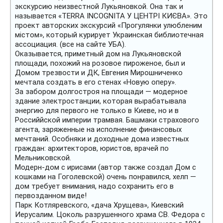
экскурсию неизвестной Лукьяновкой. Она так и
называется «TERRA INCOGNITA У ЦЕНТРІ КИЄВА». Это
проект авторских экскурсий «Прогулянки улюбленим
містом», который курирует Украинская библиотечная
ассоциация. (все на сайте УБА).
Оказывается, приметный дом на Лукьяновской
площади, похожий на розовое пироженое, был и
Домом трезвости и ДК, Евгения Мирошниченко
мечтала создать в его стенах «Новую оперу».
За забором долгостроя на площади — модерное
здание электростанции, которая вырабатывала
энергию для первого не только в Киеве, но и в
Российйской империи трамвая. Башмаки страхового
агента, заряженные на исполнение финансовых
мечтаний. Особняки и доходные дома известных
граждан: архитекторов, юристов, врачей по
Мельниковской.
Модерн-дом с ирисами (автор также создал Дом с
кошками на Гоголевской) очень понравился, хелп —
дом требует внимания, надо сохранить его в
первозданном виде!
Парк Котляревского, «дача Хрущева», Киевский
Иерусалим. Цоколь разрушенного храма СВ. Федора с