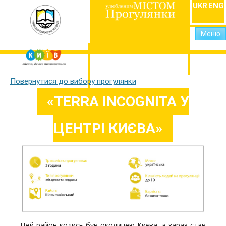
UKR
ENG
Меню
Повернутися до вибору прогулянки
«TERRA INCOGNITA У
ЦЕНТРІ КИЄВА»
Цей район колись був околицею Києва, а зараз став