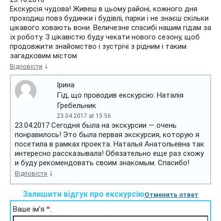
Екскурсія чудова! Живеш в цьому районі, кожного дня
проходиш повз будинки і будівлі, парки і не знаєш скільки
цікавого ховають вони. Величезне спасибі нашим гідам за
їх роботу. З цікавістю буду чекати нового сезону, щоб
продовжити знайомство і зустрічі з рідним і таким
загадковим містом
↓
Відповісти
Ірина
Гід, що проводив екскурсію: Наталія
Гребельник
23.04.2017 at 15:56
23.04.2017 Сегодня была на экскурсии — очень
понравилось! Это была первая экскурсия, которую я
посетила в рамках проекта. Наталья Анатольевна так
интересно рассказывала! Обязательно еще раз схожу
и буду рекомендовать своим знакомым. Спасибо!
↓
Відповісти
Залишити відгук про екскурсію
Отменить ответ
Ваше ім'я
*
: