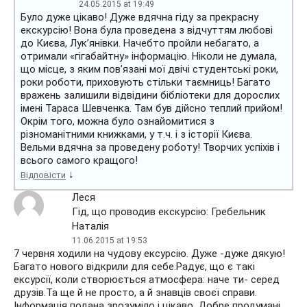
24.05.2015 at 19:49
Було дуже цікаво! Дуже вдячна гіду за прекрасну
екскурсію! Вона була проведена з відчуттям любові
до Києва, Лук’янівки. Начебто пройли небагато, а
отримали «гігабайтну» інформацію. Ніколи не думала,
що місце, з яким пов’язані мої двічі студентські роки,
роки роботи, приховують стільки таємниць! Багато
вражень залишили відвідини бібліотеки для дорослих
імені Тараса Шевченка. Там був дійсно теплий прийом!
Окрім того, можна було ознайомитися з
різноманітними книжками, у т.ч. і з історії Києва.
Вельми вдячна за проведену роботу! Творчих успіхів і
всього самого кращого!
↓
Відповісти
Леся
Гід, що проводив екскурсію: Гребельник
Наталія
11.06.2015 at 19:53
7 червня ходили на чудову ексурсію. Дуже -дуже дякую!
Багато нового відкрили для себе.Радує, що є такі
ексурсії, коли створюється атмосфера: наче ти- серед
друзів.Та ще й не просто, а й знавців своєї справи.
Інформація подана зрозуміло і цікаво. Добре продумані