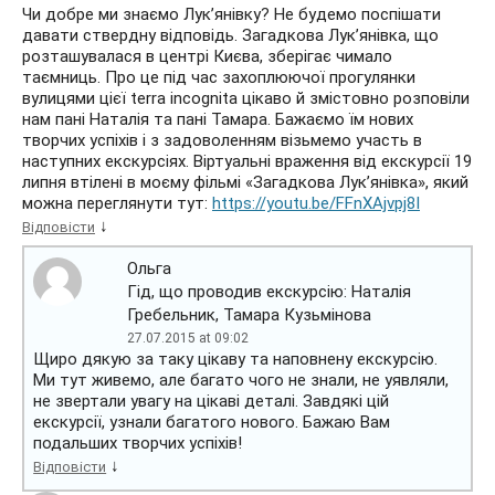
Чи добре ми знаємо Лук’янівку? Не будемо поспішати
давати ствердну відповідь. Загадкова Лук’янівка, що
розташувалася в центрі Києва, зберігає чимало
таємниць. Про це під час захоплюючої прогулянки
вулицями цієї terra incognita цікаво й змістовно розповіли
нам пані Наталія та пані Тамара. Бажаємо їм нових
творчих успіхів і з задоволенням візьмемо участь в
наступних екскурсіях. Віртуальні враження від екскурсії 19
липня втілені в моєму фільмі «Загадкова Лук’янівка», який
можна переглянути тут:
https://youtu.be/FFnXAjvpj8I
↓
Відповісти
Ольга
Гід, що проводив екскурсію: Наталія
Гребельник, Тамара Кузьмінова
27.07.2015 at 09:02
Щиро дякую за таку цікаву та наповнену екскурсію.
Ми тут живемо, але багато чого не знали, не уявляли,
не звертали увагу на цікаві деталі. Завдякі цій
екскурсії, узнали багатого нового. Бажаю Вам
подальших творчих успіхів!
↓
Відповісти