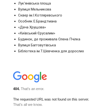
Лук’янівська площа
Вулиця Мельникова
Сквер ім.І.Котляревського
Особняк Е.Брандтмана
«Дача Хрущова»
«Київський Єрусалим»
Будинок, де проживала Олена Пчілка
Вулиця Багговутівська
Бібліотека ім.Т.Шевченка для дорослих