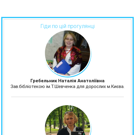
Гіди по цій прогулянці
Гребельник Наталія Анатоліївна
Зав.бібліотекою ім.Т.Шевченка для дорослих м.Києва.