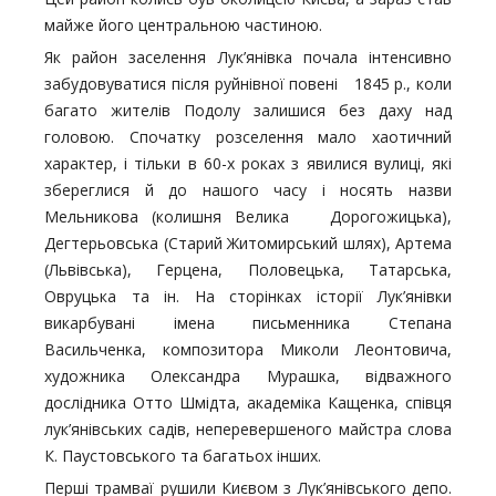
майже його центральною частиною.
Як район заселення Лук’янівка почала інтенсивно
забудовуватися після руйнівної повені 1845 р., коли
багато жителів Подолу залишися без даху над
головою. Спочатку розселення мало хаотичний
характер, і тільки в 60-х роках з явилися вулиці, які
збереглися й до нашого часу і носять назви
Мельникова (колишня Велика Дорогожицька),
Дегтерьовська (Старий Житомирський шлях), Артема
(Львівська), Герцена, Половецька, Татарська,
Овруцька та ін. На сторінках історії Лук’янівки
викарбувані імена письменника Степана
Васильченка, композитора Миколи Леонтовича,
художника Олександра Мурашка, відважного
дослідника Отто Шмідта, академіка Кащенка, співця
лук’янівських садів, неперевершеного майстра слова
К. Паустовського та багатьох інших.
Перші трамваї рушили Києвом з Лук’янівського депо.