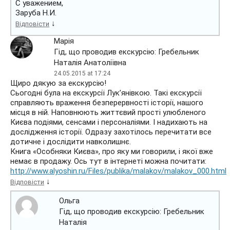
С уважением,
Заруба Н.И.
↓
Відповісти
Марія
Гід, що проводив екскурсію: Гребельник
Наталія Анатоліївна
24.05.2015 at 17:24
Щиро дякую за екскурсію!
Сьогодні була на екскурсії Лук’янівкою. Такі екскурсії
справляють враження безперервності історії, нашого
місця в ній. Наповнюють життєвий прості улюбленого
Києва подіями, сенсами і персоналіями. І надихають на
дослідження історії. Одразу захотілось перечитати все
дотичне і дослідити навколишнє.
Книга «Особняки Києва», про яку ми говорили, і якої вже
немає в продажу. Ось тут в інтернеті можна почитати:
http://www.alyoshin.ru/Files/publika/malakov/malakov_000.html
↓
Відповісти
Ольга
Гід, що проводив екскурсію: Гребельник
Наталія