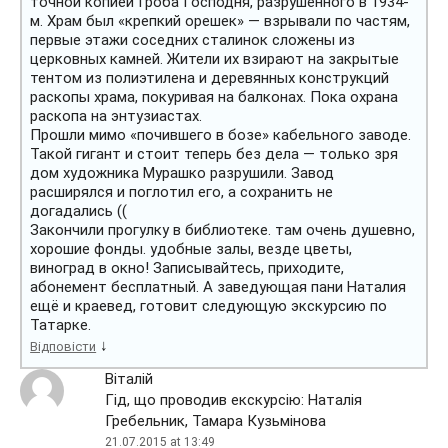
точной копией Гроба Господня, разрушенного в 1934-
м. Храм был «крепкий орешек» — взрывали по частям,
первые этажи соседних сталинок сложены из
церковных камней. Жители их взирают на закрытые
тентом из полиэтилена и деревянных конструкций
раскопы храма, покуривая на балконах. Пока охрана
раскопа на энтузиастах.
Прошли мимо «почившего в бозе» кабельного заводе.
Такой гигант и стоит теперь без дела — только зря
дом художника Мурашко разрушили. Завод
расширялся и поглотил его, а сохранить не
догадались ((
Закончили прогулку в библиотеке. там очень душевно,
хорошие фонды. удобные залы, везде цветы,
виноград в окно! Записывайтесь, приходите,
абонемент бесплатный. А заведующая пани Наталия
ещё и краевед, готовит следующую экскурсию по
Татарке.
↓
Відповісти
Віталій
Гід, що проводив екскурсію: Наталія
Гребельник, Тамара Кузьмінова
21.07.2015 at 13:49