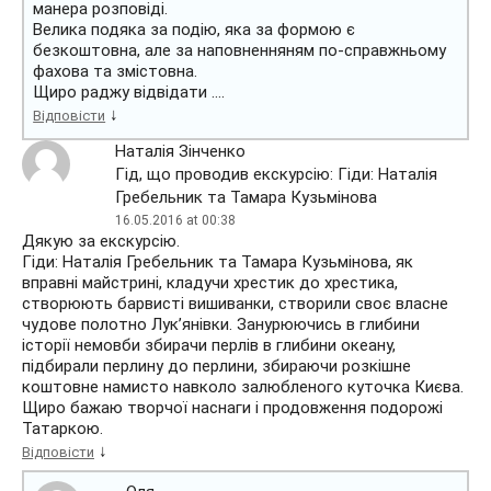
манера розповіді.
Велика подяка за подію, яка за формою є
безкоштовна, але за наповненняням по-справжньому
фахова та змістовна.
Щиро раджу відвідати ….
↓
Відповісти
Наталія Зінченко
Гід, що проводив екскурсію: Гіди: Наталія
Гребельник та Тамара Кузьмінова
16.05.2016 at 00:38
Дякую за екскурсію.
Гіди: Наталія Гребельник та Тамара Кузьмінова, як
вправні майстрині, кладучи хрестик до хрестика,
створюють барвисті вишиванки, створили своє власне
чудове полотно Лук’янівки. Занурюючись в глибини
історії немовби збирачи перлів в глибини океану,
підбирали перлину до перлини, збираючи розкішне
коштовне намисто навколо залюбленого куточка Києва.
Щиро бажаю творчої наснаги і продовження подорожі
Татаркою.
↓
Відповісти