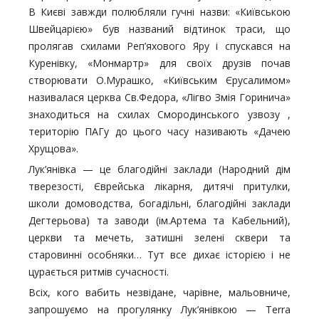
В Києві завжди полюбляли гучні назви: «Київською
Швейцарією» був названий відтинок траси, що
пролягав схилами Реп’яхового Яру і спускався на
Куренівку, «Монмартр» для своїх друзів почав
створювати О.Мурашко, «Київським Єрусалимом»
називалася церква Cв.Федора, «Лігво Змія Горинича»
знаходиться на схилах Смородинського узвозу ,
територію ПАГу до цього часу називають «Дачею
Хрущова».
Лук’янівка — це благодійні заклади (Народний дім
тверезості, Єврейська лікарня, дитячі притулки,
школи домоводства, богадільні, благодійні заклади
Дегтерьова) та заводи (ім.Артема та Кабельний),
церкви та мечеть, затишні зелені сквери та
старовинні особняки… Тут все дихає історією і не
цурається ритмів сучасності.
Всіх, кого вабить незвідане, чарівне, мальовниче,
запрошуємо на прогулянку Лук’янівкою — Terra