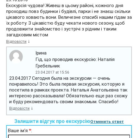
Екскурсія чудова! Живеш в цьому районі, кожного дня
проходиш повз будинки і будівлі, парки і не знаєш скільки
цікавого ховають вони. Величезне спасибі нашим гідам за
їх роботу. З цікавістю буду чекати нового сезону, щоб
продовжити знайомство і зустрічі з рідним і таким
загадковим містом
↓
Відповісти
Ірина
Гід, що проводив екскурсію: Наталія
Гребельник
23.04.2017 at 15:56
23.04.2017 Сегодня была на экскурсии — очень
понравилось! Это была первая экскурсия, которую я
посетила в рамках проекта. Наталья Анатольевна так
интересно рассказывала! Обязательно еще раз схожу
и буду рекомендовать своим знакомым. Спасибо!
↓
Відповісти
Залишити відгук про екскурсію
Отменить ответ
Ваше ім'я
*
: