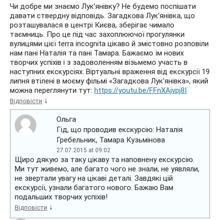
Чи добре ми знаємо Лук’янівку? Не будемо поспішати
давати ствердну відповідь. Загадкова Лук’янівка, що
розташувалася в центрі Києва, зберігає чимало
таємниць. Про це під час захоплюючої прогулянки
вулицями цієї terra incognita цікаво й змістовно розповіли
нам пані Наталія та пані Тамара. Бажаємо їм нових
творчих успіхів і з задоволенням візьмемо участь в
наступних екскурсіях. Віртуальні враження від екскурсії 19
липня втілені в моєму фільмі «Загадкова Лук’янівка», який
можна переглянути тут:
https://youtu.be/FFnXAjvpj8I
↓
Відповісти
Ольга
Гід, що проводив екскурсію: Наталія
Гребельник, Тамара Кузьмінова
27.07.2015 at 09:02
Щиро дякую за таку цікаву та наповнену екскурсію.
Ми тут живемо, але багато чого не знали, не уявляли,
не звертали увагу на цікаві деталі. Завдякі цій
екскурсії, узнали багатого нового. Бажаю Вам
подальших творчих успіхів!
↓
Відповісти