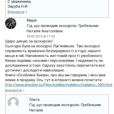
С уважением,
Заруба Н.И.
↓
Відповісти
Марія
Гід, що проводив екскурсію: Гребельник
Наталія Анатоліївна
24.05.2015 at 17:24
Щиро дякую за екскурсію!
Сьогодні була на екскурсії Лук’янівкою. Такі екскурсії
справляють враження безперервності історії, нашого
місця в ній. Наповнюють життєвий прості улюбленого
Києва подіями, сенсами і персоналіями. І надихають на
дослідження історії. Одразу захотілось перечитати все
дотичне і дослідити навколишнє.
Книга «Особняки Києва», про яку ми говорили, і якої вже
немає в продажу. Ось тут в інтернеті можна почитати:
http://www.alyoshin.ru/Files/publika/malakov/malakov_000.html
↓
Відповісти
Ольга
Гід, що проводив екскурсію: Гребельник
Наталія