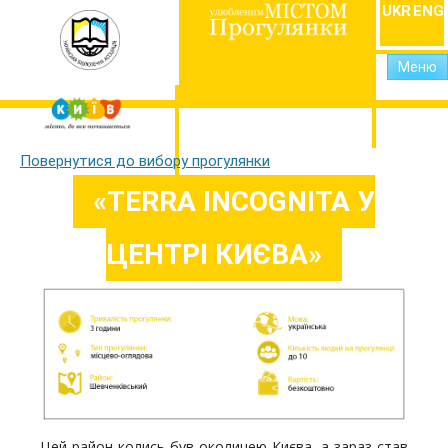
UKR
ENG
Меню
Повернутися до вибору прогулянки
«TERRA INCOGNITA У
ЦЕНТРІ КИЄВА»
Цей район колись був околицею Києва, а зараз став