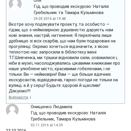
Оля
Гід, що проводив екскурсію: Наталія
Гребельник та Тамара Кузьмінова
29.05.2016 at 19:48
Вкотре хочу подякувати проекту, та особисто —
гідам, що з неймовірною душевністю дарують нам
нові знання, настрій, натхнення. Я перелічила лише
дрібницю зі всіх скарбів, що нам були подаровані на
прогулянці. Окремо хочеться відзначити, з якою
теплотою нас запросили в бібліотеку імені
Т.Г.Шевченка, ми трішки відновили сили, освіжилися і,
ніби в музеї, насолоджувались цікавими книжками про
наше улюблене місто, красивими гобеленами, і не
тільки. Ви — неймовірні! Вам — ще більше вдячних
екскурсантів, відвідувачів, гарної погоди не тільки на
вулиці, а й у серці! Будьте здорові й щасливі!
Дякуємо!!!
↓
Відповісти
Онищенко Людмила
Гід, що проводив екскурсію: Наталія
Гребельник, Тамара Кузьмінова
02.11.2016 at 14:39
23.10.2016