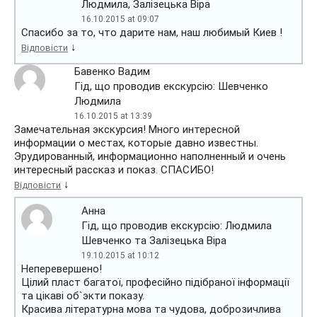
Людмила, Залізецька Віра
16.10.2015 at 09:07
Спасибо за то, что дарите нам, наш любимый Киев !
↓
Відповісти
Бавенко Вадим
Гід, що проводив екскурсію: Шевченко
Людмила
16.10.2015 at 13:39
Замечательная экскурсия! Много интересной
информации о местах, которые давно известны.
Эрудированный, информационно наполненный и очень
интересный рассказ и показ. СПАСИБО!
↓
Відповісти
Анна
Гід, що проводив екскурсію: Людмила
Шевченко та Залізецька Віра
19.10.2015 at 10:12
Неперевершено!
Цілий пласт багатої, професійно підібраної інформації
та цікаві об`экти показу.
Красива літературна мова та чудова, доброзичлива