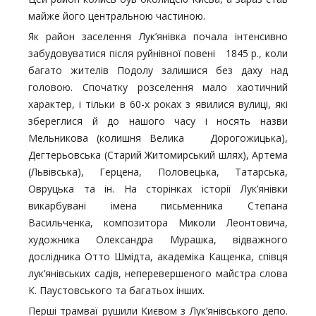
майже його центральною частиною.
Як район заселення Лук’янівка почала інтенсивно
забудовуватися після руйнівної повені 1845 р., коли
багато жителів Подолу залишися без даху над
головою. Спочатку розселення мало хаотичний
характер, і тільки в 60-х роках з явилися вулиці, які
збереглися й до нашого часу і носять назви
Мельникова (колишня Велика Дорогожицька),
Дегтерьовська (Старий Житомирський шлях), Артема
(Львівська), Герцена, Половецька, Татарська,
Овруцька та ін. На сторінках історії Лук’янівки
викарбувані імена письменника Степана
Васильченка, композитора Миколи Леонтовича,
художника Олександра Мурашка, відважного
дослідника Отто Шмідта, академіка Кащенка, співця
лук’янівських садів, неперевершеного майстра слова
К. Паустовського та багатьох інших.
Перші трамваї рушили Києвом з Лук’янівського депо.