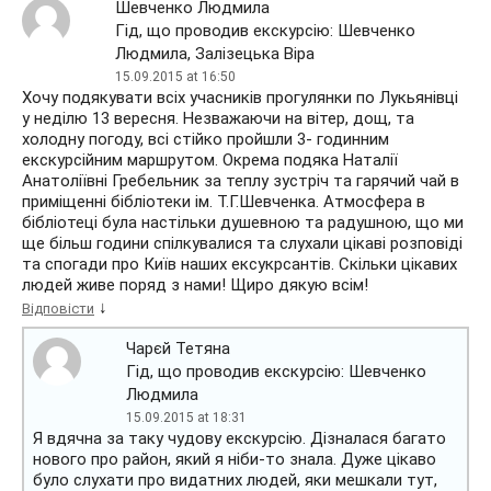
Шевченко Людмила
Гід, що проводив екскурсію: Шевченко
Людмила, Залізецька Віра
15.09.2015 at 16:50
Хочу подякувати всіх учасників прогулянки по Лукьянівці
у неділю 13 вересня. Незважаючи на вітер, дощ, та
холодну погоду, всі стійко пройшли 3- годинним
екскурсійним маршрутом. Окрема подяка Наталії
Анатоліївні Гребельник за теплу зустріч та гарячий чай в
приміщенні бібліотеки ім. Т.Г.Шевченка. Атмосфера в
бібліотеці була настільки душевною та радушною, що ми
ще більш години спілкувалися та слухали цікаві розповіді
та спогади про Київ наших ексукрсантів. Скільки цікавих
людей живе поряд з нами! Щиро дякую всім!
↓
Відповісти
Чарєй Тетяна
Гід, що проводив екскурсію: Шевченко
Людмила
15.09.2015 at 18:31
Я вдячна за таку чудову екскурсію. Дізналася багато
нового про район, який я ніби-то знала. Дуже цікаво
було слухати про видатних людей, яки мешкали тут,