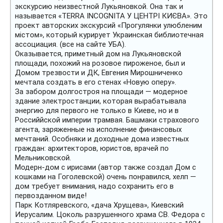
экскурсию неизвестной Лукьяновкой. Она так и
называется «TERRA INCOGNITA У ЦЕНТРІ КИЄВА». Это
проект авторских экскурсий «Прогулянки улюбленим
містом», который курирует Украинская библиотечная
ассоциация. (все на сайте УБА).
Оказывается, приметный дом на Лукьяновской
площади, похожий на розовое пироженое, был и
Домом трезвости и ДК, Евгения Мирошниченко
мечтала создать в его стенах «Новую оперу».
За забором долгостроя на площади — модерное
здание электростанции, которая вырабатывала
энергию для первого не только в Киеве, но и в
Российйской империи трамвая. Башмаки страхового
агента, заряженные на исполнение финансовых
мечтаний. Особняки и доходные дома известных
граждан: архитекторов, юристов, врачей по
Мельниковской.
Модерн-дом с ирисами (автор также создал Дом с
кошками на Гоголевской) очень понравился, хелп —
дом требует внимания, надо сохранить его в
первозданном виде!
Парк Котляревского, «дача Хрущева», Киевский
Иерусалим. Цоколь разрушенного храма СВ. Федора с