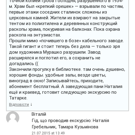
точной копией Гроба Господня, разрушенного в 1934-
м. Храм был «крепкий орешек» — взрывали по частям,
первые этажи соседних сталинок сложены из
церковных камней. Жители их взирают на закрытые
тентом из полиэтилена и деревянных конструкций
раскопы храма, покуривая на балконах. Пока охрана
раскопа на энтузиастах.
Прошли мимо «почившего в бозе» кабельного заводе.
Такой гигант и стоит теперь без дела — только зря
дом художника Мурашко разрушили. Завод
расширялся и поглотил его, а сохранить не
догадались ((
Закончили прогулку в библиотеке. там очень душевно,
хорошие фонды. удобные залы, везде цветы,
виноград в окно! Записывайтесь, приходите,
абонемент бесплатный. А заведующая пани Наталия
ещё и краевед, готовит следующую экскурсию по
Татарке.
↓
Відповісти
Віталій
Гід, що проводив екскурсію: Наталія
Гребельник, Тамара Кузьмінова
21.07.2015 at 13:49