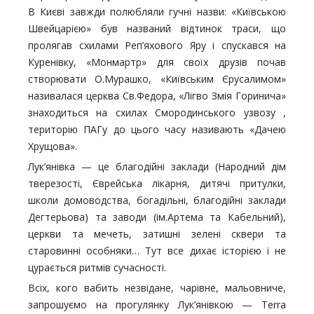
В Києві завжди полюбляли гучні назви: «Київською
Швейцарією» був названий відтинок траси, що
пролягав схилами Реп’яхового Яру і спускався на
Куренівку, «Монмартр» для своїх друзів почав
створювати О.Мурашко, «Київським Єрусалимом»
називалася церква Cв.Федора, «Лігво Змія Горинича»
знаходиться на схилах Смородинського узвозу ,
територію ПАГу до цього часу називають «Дачею
Хрущова».
Лук’янівка — це благодійні заклади (Народний дім
тверезості, Єврейська лікарня, дитячі притулки,
школи домоводства, богадільні, благодійні заклади
Дегтерьова) та заводи (ім.Артема та Кабельний),
церкви та мечеть, затишні зелені сквери та
старовинні особняки… Тут все дихає історією і не
цурається ритмів сучасності.
Всіх, кого вабить незвідане, чарівне, мальовниче,
запрошуємо на прогулянку Лук’янівкою — Terra