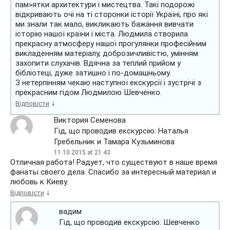
пам»ятки архитектури і мистецтва. Такі подорожі
відкривають очі на ті сторонки історії Україні, про які
ми знали так мало, викликають бажання вивчати
історію нашої країни і міста. Людмила створила
прекрасну атмосферу нашої прогулянки професійним
викладенням матеріалу, доброзичливістю, умінням
захопити слухачів. Вдячна за теплий прийом у
бібліотеці, дуже затишно і по-домашньому.
З нетерпінням чекаю наступної екскурсії і зустрічі з
прекрасним гідом Людмилою Шевченко.
↓
Відповісти
Виктория Семенова
Гід, що проводив екскурсію: Наталья
Гребельник и Тамара Кузьминова
11.10.2015 at 21:43
Отличная работа! Радует, что существуют в наше время
фанаты своего дела. Спасибо за интересный материал и
любовь к Киеву.
↓
Відповісти
вадим
Гід, що проводив екскурсію: Шевченко