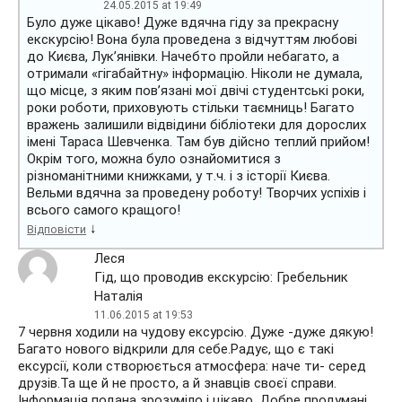
24.05.2015 at 19:49
Було дуже цікаво! Дуже вдячна гіду за прекрасну
екскурсію! Вона була проведена з відчуттям любові
до Києва, Лук’янівки. Начебто пройли небагато, а
отримали «гігабайтну» інформацію. Ніколи не думала,
що місце, з яким пов’язані мої двічі студентські роки,
роки роботи, приховують стільки таємниць! Багато
вражень залишили відвідини бібліотеки для дорослих
імені Тараса Шевченка. Там був дійсно теплий прийом!
Окрім того, можна було ознайомитися з
різноманітними книжками, у т.ч. і з історії Києва.
Вельми вдячна за проведену роботу! Творчих успіхів і
всього самого кращого!
↓
Відповісти
Леся
Гід, що проводив екскурсію: Гребельник
Наталія
11.06.2015 at 19:53
7 червня ходили на чудову ексурсію. Дуже -дуже дякую!
Багато нового відкрили для себе.Радує, що є такі
ексурсії, коли створюється атмосфера: наче ти- серед
друзів.Та ще й не просто, а й знавців своєї справи.
Інформація подана зрозуміло і цікаво. Добре продумані