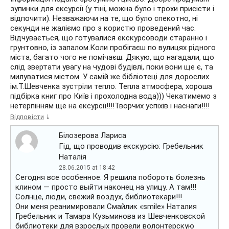
зупинки для ексурсії (у тіні, можна було і трохи присісти і
відпочити). Незважаючи на те, що було спекотно, ні
секунди не жаліємо про з користю проведений час.
Відчувається, що готувалися екскурсоводи старанно і
грунтовно, із запалом.Коли пробігаєш по вулицях рідного
міста, багато чого не помічаєш. Дякую, що нагадали, що
слід звертати увагу на чудові будівлі, поки вони ще є, та
милуватися містом. У самій же бібліотеці для дорослих
ім.Т.Шевченка зустріли тепло. Тепла атмосфера, хороша
підбірка книг про Київ і прохолодна вода))) Чекатимемо з
нетерпінням ще на ексурсії!!!!Творчих успіхів і наснаги!!!!
↓
Відповісти
Білозерова Лариса
Гід, що проводив екскурсію: Гребельник
Наталія
28.06.2015 at 18:42
Сегодня все особенное. Я решила побороть болезнь
клином — просто выйти наконец на улицу. А там!!!
Солнце, люди, свежий воздух, библиотекари!!!
Они меня реанимировали Смайлик «smile» Наталия
Гребельник и Тамара Кузьминова из Шевченковской
библиотеки для взрослых провели волонтерскую