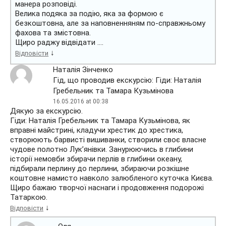
манера розповіді.
Велика подяка за подію, яка за формою є
безкоштовна, але за наповненняням по-справжньому
фахова та змістовна.
Щиро раджу відвідати ….
↓
Відповісти
Наталія Зінченко
Гід, що проводив екскурсію: Гіди: Наталія
Гребельник та Тамара Кузьмінова
16.05.2016 at 00:38
Дякую за екскурсію.
Гіди: Наталія Гребельник та Тамара Кузьмінова, як
вправні майстрині, кладучи хрестик до хрестика,
створюють барвисті вишиванки, створили своє власне
чудове полотно Лук’янівки. Занурюючись в глибини
історії немовби збирачи перлів в глибини океану,
підбирали перлину до перлини, збираючи розкішне
коштовне намисто навколо залюбленого куточка Києва.
Щиро бажаю творчої наснаги і продовження подорожі
Татаркою.
↓
Відповісти