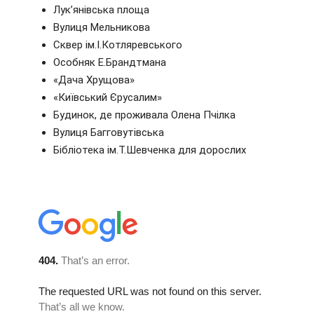
Лук’янівська площа
Вулиця Мельникова
Сквер ім.І.Котляревського
Особняк Е.Брандтмана
«Дача Хрущова»
«Київський Єрусалим»
Будинок, де проживала Олена Пчілка
Вулиця Багговутівська
Бібліотека ім.Т.Шевченка для дорослих