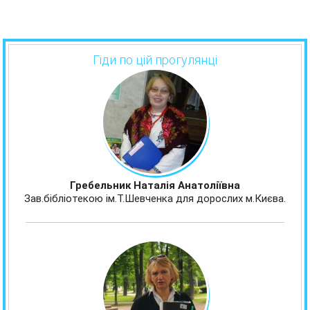
Гіди по цій прогулянці
Гребельник Наталія Анатоліївна
Зав.бібліотекою ім.Т.Шевченка для дорослих м.Києва.