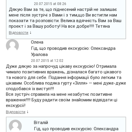
20.07.2015 at 08:26
Дякую Вам за те, що піднесений настрій не залишає
мене після зустрічі з Вами і з тим,що Ви встигли нам
показати та розповісти. Велика вдячність Вам за Ваш
проект і за Вашу роботу! На все добре!!!! Тетяна
↓
Відповісти
Олена
Гід, що проводив екскурсію: Олександра
Уралова
20.07.2015 at 12:02
Дуже дякую за напрочуд цікаву екскурсію! Отримала
чимало позитивних вражень, дізналася багато цікавого
та нового для себе. Подання інформації було легким та
цікавим. Особлива подяка гурту «Зілля» — мені дуже-дуже
сподобався їх виступ!!!
Вся зустріч справила на мене незабутнє позитивне
враження!!!! Буду радити своїм знайомим відвідати ці
екскурсії!
↓
Відповісти
Віталій
Гід, що проводив екскурсію: Олександра