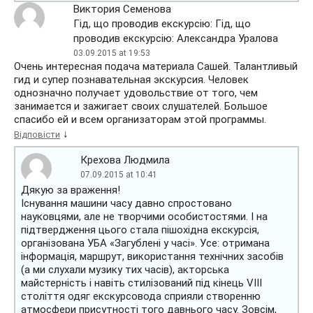
Виктория Семенова
Гід, що проводив екскурсію: Гід, що
проводив екскурсію: Александра Уралова
03.09.2015 at 19:53
Очень интересная подача материала Сашей. Талантливый
гид и супер познавательная экскурсия. Человек
однозначно получает удовольствие от того, чем
занимается и зажигает своих слушателей. Большое
спасибо ей и всем организаторам этой программы.
↓
Відповісти
Крехова Людмила
07.09.2015 at 10:41
Дякую за враження!
Існування машини часу давно спростовано
науковцями, але не творчими особистостями. І на
підтвердження цього стала пішохідна екскурсія,
організована УБА «Загублені у часі». Усе: отримана
інформація, маршрут, використання технічних засобів
(а ми слухали музику тих часів), акторська
майстерність і навіть стилізований під кінець VIII
століття одяг екскурсовода сприяли створенню
атмосфери присутності того давнього часу. Зовсім,