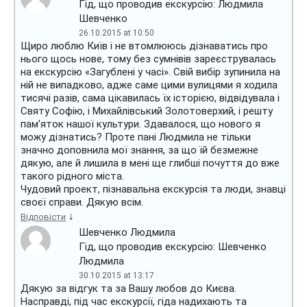
Гід, що проводив екскурсію: Людмила
Шевченко
26.10.2015 at 10:50
Щиро люблю Київ і не втомлююсь дізнаватись про
нього щось нове, тому без сумнівів зареєструвалась
на екскурсію «Загублені у часі». Свій вибір зупинила на
ній не випадково, адже саме цими вулицями я ходила
тисячі разів, сама цікавилась їх історією, відвідувала і
Святу Софію, і Михайлівський Золотоверхий, і решту
пам’яток нашої культури. Здавалося, що нового я
можу дізнатись? Проте пані Людмила не тільки
значно доповнила мої знання, за що їй безмежне
дякую, але й лишила в мені ще глибші почуття до вже
такого рідного міста.
Чудовий проект, пізнавальна екскурсія та люди, знавці
своєї справи. Дякую всім.
↓
Відповісти
Шевченко Людмила
Гід, що проводив екскурсію: Шевченко
Людмила
30.10.2015 at 13:17
Дякую за відгук та за Вашу любов до Києва.
Насправді, під час екскурсії, гіда надихають та