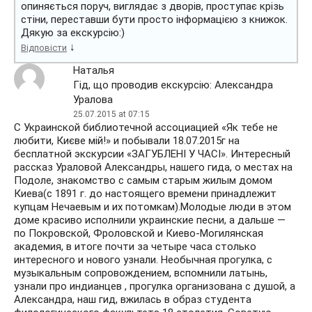
опиняється поруч, виглядає з дворів, проступає крізь
стіни, переставши бути просто інформацією з книжок.
Дякую за екскурсію:)
↓
Відповісти
Наталья
Гід, що проводив екскурсію: Александра
Уралова
25.07.2015 at 07:15
С Украинской библиотечной ассоциацией «Як тебе не
любити, Києве мій!» и побывали 18.07.2015г на
бесплатной экскурсии «ЗАГУБЛЕНІ У ЧАСІ». Интересный
рассказ Ураловой Александры, нашего гида, о местах на
Подоле, знакомство с самым старым жилым домом
Киева(с 1891 г. до настоящего времени принадлежит
купцам Нечаевым и их потомкам).Молодые люди в этом
доме красиво исполнили украинские песни, а дальше —
по Покровской, Фроловской и Киево-Могилянская
академия, в итоге почти за четыре часа столько
интересного и нового узнали. Необычная прогулка, с
музыкальным сопровождением, вспомнили латынь,
узнали про индианцев , прогулка организована с душой, а
Александра, наш гид, вжилась в образ студента