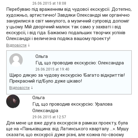
26.06.2015 at 18:08
Перебуваю під враженням від чудової екскурсії. Дотепно,
художньо, артистично! Завдяки Олександрі ми органічно
занурилися в світ минулого, а музичний супровід допоміг
у цьому. Мій дворічний малюк так само у захваті і від
екскурсії, і від гіда. Бажаємо подальших творчих успіхів
Олександрі і величезна подяка вашому проекту!
↓
Відповісти
Ольга
Гід, що проводив екскурсію: Олександра
26.06.2015 at 19:40
Щиро дякую за чудову екскурсію !Багато відкриттів!
Прекрасний гід!Було дуже цікаво!
↓
Відповісти
Ольга
Гід, що проводив екскурсію: Уралова
Олександра
29.06.2015 at 12:57
Для мене це вже друга екскурсія в рамках проекту, була
ще на «Паньківщина: від Латинського кварталу …». Мушу
сказати, що екскурсії дуже різні, але кожна по-своєму