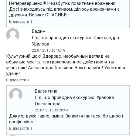
Неперевершено!!! Незабутнє позитивне враження!
Досі знаходжусь під впливом, ділюсь враженнями з
друзями. Велике СПАСИБІ!!!
↓
Відповісти
Вадим
Гід, що проводив екскурсію: Олександра
Уралова
22.07.2015 at 16:18
Культурний шок! Здорово, необычный взгляд на
обычные места, театрализованное действие и ты
участник! Александра большое Вам спасибо! Успехов и
удачи!
↓
Відповісти
Валентина
Гід, що проводив екскурсію: Уралова
Олександра
22.07.2015 at 20:54
Дякую, дуже гарно, вміло. Запам»ятається, бо щиро і
професійно!
↓
Відповісти