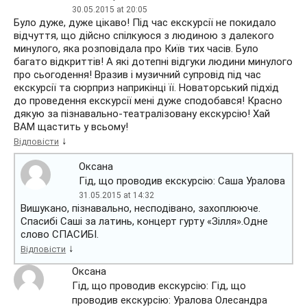
30.05.2015 at 20:05
Було дуже, дуже цікаво! Під час екскурсії не покидало
відчуття, що дійсно спілкуюся з людиною з далекого
минулого, яка розповідала про Київ тих часів. Було
багато відкриттів! А які дотепні відгуки людини минулого
про сьогодення! Вразив і музичний супровід під час
екскурсії та сюрприз наприкінці її. Новаторський підхід
до проведення екскурсії мені дуже сподобався! Красно
дякую за пізнавально-театралізовану екскурсію! Хай
ВАМ щастить у всьому!
↓
Відповісти
Оксана
Гід, що проводив екскурсію: Саша Уралова
31.05.2015 at 14:32
Вишукано, пізнавально, несподівано, захоплююче.
Спасибі Саші за латинь, концерт гурту «Зілля».Одне
слово СПАСИБІ.
↓
Відповісти
Оксана
Гід, що проводив екскурсію: Гід, що
проводив екскурсію: Уралова Олесандра