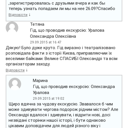
,зарегистрировалась с друзьями вчера и как бы
теперь узнать попадаем ли мы на нее 26.09?Спасибо
↓
Відповісти
Тетяна
Гід, що проводив екскурсію: Уралова
Олександра Олексіївна
29.09.2015 at 16:47
Дякую! Було дуже круто. Гід виразно і театралізовано
розповідала факти з історії Києва, приправляючии їх
веселими байками. Велике СПАСИБІ Олександрі та всім
організаторам заходу.
↓
Відповісти
Марина
Гід, що проводив екскурсію: Олександра
Уралова
29.09.2015 at 19:02
Щиро вдячна за чудову екскурсію. Звавалося б чим
може здивувати чергова подорож рідним містом? Але
Оександрі вдалося і здивувати, і відрити нові, досі
незвідані сторінки нашої історії, і бути однаково
цікавим доповідачем для людей різного віку і