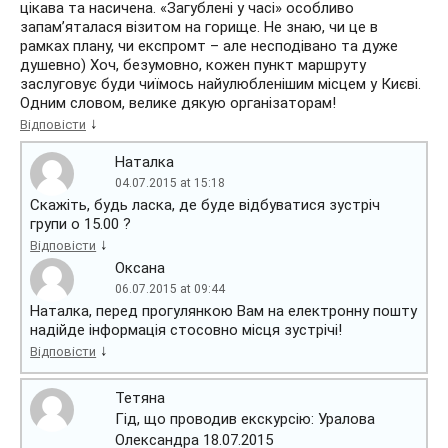
цікава та насичена. «Загублені у часі» особливо
запам’яталася візитом на горище. Не знаю, чи це в
рамках плану, чи експромт – але несподівано та дуже
душевно) Хоч, безумовно, кожен пункт маршруту
заслуговує буди чиїмось найулюбленішим місцем у Києві.
Одним словом, велике дякую організаторам!
↓
Відповісти
Наталка
04.07.2015 at 15:18
Скажіть, будь ласка, де буде відбуватися зустріч
групи о 15.00 ?
↓
Відповісти
Оксана
06.07.2015 at 09:44
Наталка, перед прогулянкою Вам на електронну пошту
надійде інформація стосовно місця зустрічі!
↓
Відповісти
Тетяна
Гід, що проводив екскурсію: Уралова
Олександра 18.07.2015