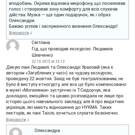
вподобань. Окрема відзнака мікрофону, що посилював
голос і створював зону комфорту для всіх слухачів
дійства. Музка — ще один подарунок, як і образ
Олександри.
Бажаю успіхів і заслуженного визнання Олександрі!
↓
Відповісти
Світлана
Гід, що проводив екскурсію: Людмила
Шевченко
22.10.2015 at 22:12
Дякую пані Людмилі та Олександрі Ураловій (яка є
автором «Загублених у часі») за чудову екскурсію,
проведену 22 жовтня. Захід не був театралізованим, не
було й виступу етногурту, але все це було компенсовано
в музеї «Могилянки» зустріччю із Т.Сидорчук, яка
докладно, емоційно та цікаво розповідала не лише про
історію цього навчального закладу, але й про видатних
українців, які мають відношення до НУКМА. Таких
лекторів, як пані Таїсія, хочеться слухати безкінечно.
↓
Відповісти
Олександра