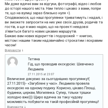
Ми дуже вдячні вам за відгуки, фотографії, відео і любов
до історії нашого міста. Нам тепло і цікаво з вами, попри
те, що на вулиці зараз близько нуля =).
Сподіваємося, що наші прогулянки триватимуть і надалі, і
ви зможете запросити на них уже своїх друзів, родичів та
гостів, а ще я маю надію, що на проекті невдовзі
з’явиться багато нових цікавих маршрутів.
Бажаю вам нових відкриттів і подорожей — книгою,
містом і нашим таким надзвичайно строкатим і яскравим
часом!
↓
Відповісти
Тетяна
Гід, що проводив екскурсію: Шевченко
Людмила
27.11.2015 at 23:07
Величезне дякуємо за сьогоднішню прогулянку!(
27.11.2015)- «Загублені у часі». Людмила провела
екскурсію на одному подиху. Корисно, цікаво.Площі,
будинки, церкви, Могилянка. Супер, тільки трішки
холодно вже))) Щиро вдячна за таку чудову
можливість побувати на такій професійній прогулянці!
↓
Відповісти