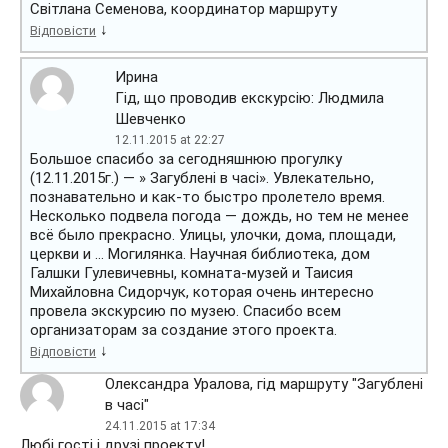
Світлана Семенова, координатор маршруту
↓
Відповісти
Ирина
Гід, що проводив екскурсію: Людмила
Шевченко
12.11.2015 at 22:27
Большое спасибо за сегодняшнюю прогулку
(12.11.2015г.) — » Загублені в часі». Увлекательно,
познавательно и как-то быстро пролетело время.
Несколько подвела погода — дождь, но тем не менее
всё было прекрасно. Улицы, улочки, дома, площади,
церкви и … Могилянка. Научная библиотека, дом
Галшки Гулевичевны, комната-музей и Таисия
Михайловна Сидорчук, которая очень интересно
провела экскурсию по музею. Спасибо всем
организаторам за создание этого проекта.
↓
Відповісти
Олександра Уралова, гід маршруту "Загублені
в часі"
24.11.2015 at 17:34
Любі гості і друзі проекту!