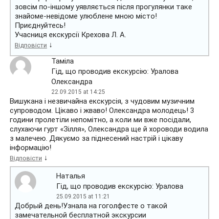
зовсім по-іншому уявляється після прогулянки таке
знайоме-невідоме улюблене мною місто!
Приєднуйтесь!
Учасниця екскурсії Крехова Л. А.
↓
Відповісти
Таміла
Гід, що проводив екскурсію: Уралова
Олександра
22.09.2015 at 14:25
Вишукана і незвичайна екскурсія, з чудовим музичним
супроводом. Цікаво і жваво! Олександра молодець! 3
години пролетіли непомітно, а коли ми вже посідали,
слухаючи гурт «Зілля», Олександра ще й хороводи водила
з малечею. Дякуємо за піднесений настрій і цікаву
інформацію!
↓
Відповісти
Наталья
Гід, що проводив екскурсію: Уралова
25.09.2015 at 11:21
Добрый день!Узнала на гоголфесте о такой
замечательной бесплатной экскурсии