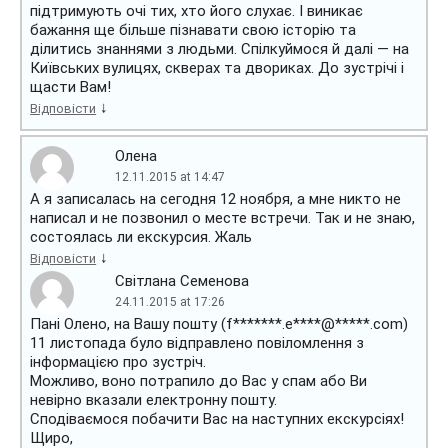
підтримують очі тих, хто його слухає. І виникає
бажання ще більше пізнавати свою історію та
ділитись знаннями з людьми. Спілкуймося й далі — на
Київських вулицях, скверах та двориках. До зустрічі і
щасти Вам!
↓
Відповісти
Олена
12.11.2015 at 14:47
А я записалась на сегодня 12 ноября, а мне никто не
написал и не позвонил о месте встречи. Так и не знаю,
состоялась ли екскурсия. Жаль
↓
Відповісти
Світлана Семенова
24.11.2015 at 17:26
Пані Олено, на Вашу пошту (f*******.e****@*****.com)
11 листопада було відправлено повіломлення з
інформацією про зустріч.
Можливо, воно потрапило до Вас у спам або Ви
невірно вказали електронну пошту.
Сподіваємося побачити Вас на наступних екскурсіях!
Щиро,