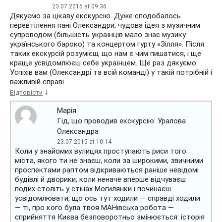
23.07.2015 at 09:36
Дякуємо за цікаву екскурсію. Дуже сподобалось
перевтілення пані Олександри, чудова ідея з музичним
супроводом (більшість українців мало знає музику
українського бароко) та концертом гурту «Зілля». Після
таких екскурсій розумієш, що нам є чим пишатися, і ще
краще усвідомлюєш себе українцем. Ще раз дякуємо.
Успіхів вам (Олександрі та всій команді) у такій потрібній і
важливій справі.
↓
Відповісти
Марія
Гід, що проводив екскурсію: Уралова
Олександра
23.07.2015 at 10:14
Коли у знайомих вулицях проступають риси того
міста, якого ти не знаєш, коли за широкими, звичними
проспектами раптом відкриваються раніше невідомі
будівлі й дворики, коли неначе вперше відчуваєш
подих століть у стінах Могилянки і починаєш
усвідомлювати, що ось тут ходили — справді ходили
— ті, про кого була твоя МАНівська робота —
сприйняття Києва безповоротньо змінюється: історія