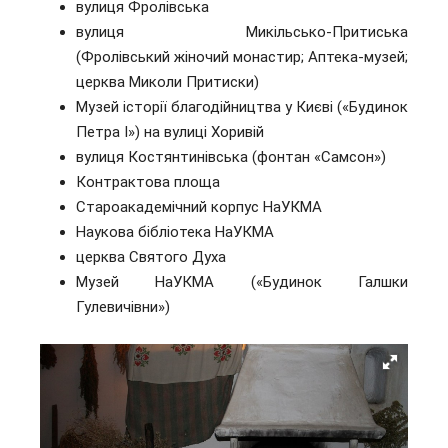
вулиця Фролівська
вулиця Микільсько-Притиська
(Фролівський жіночий монастир; Аптека-музей;
церква Миколи Притиски)
Музей історії благодійництва у Києві («Будинок
Петра І») на вулиці Хоривій
вулиця Костянтинівська (фонтан «Самсон»)
Контрактова площа
Староакадемічний корпус НаУКМА
Наукова бібліотека НаУКМА
церква Святого Духа
Музей НаУКМА («Будинок Галшки
Гулевичівни»)