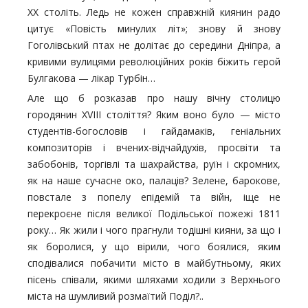
ХХ століть. Ледь не кожен справжній киянин радо
цитує «Повість минулих літ»; знову й знову
Гоголівський птах не долітає до середини Дніпра, а
кривими вулицями революційних років біжить герой
Булгакова — лікар Турбін…
Але що б розказав про нашу вічну столицю
городянин XVIII століття? Яким воно було — місто
студентів-богословів і гайдамаків, геніальних
композиторів і вчених-відчайдухів, просвіти та
забобонів, торгівлі та шахрайства, руїн і скромних,
як на наше сучасне око, палаців? Зелене, барокове,
повстале з попелу епідемій та війн, іще не
перекроєне після великої Подільської пожежі 1811
року… Як жили і чого прагнули тодішні кияни, за що і
як боролися, у що вірили, чого боялися, яким
сподівалися побачити місто в майбутньому, яких
пісень співали, якими шляхами ходили з Верхнього
міста на шумливий розмаїтий Поділ?..