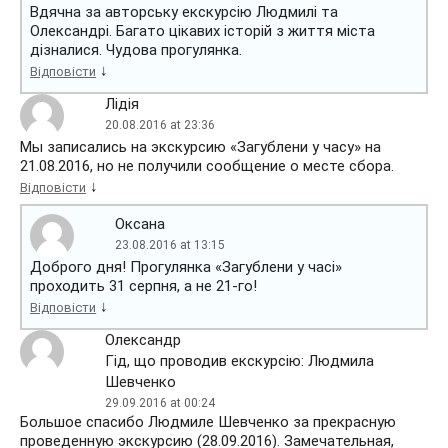
Вдячна за авторську екскурсiю Людмилi та
Олександрi. Багато цiкавих iсторiй з життя мiста
дiзналися. Чудова прогулянка.
↓
Відповісти
Лідія
20.08.2016 at 23:36
Мы записались на экскурсию «Загублени у часу» на
21.08.2016, но не получили сообщение о месте сбора.
↓
Відповісти
Оксана
23.08.2016 at 13:15
Доброго дня! Прогулянка «Загублени у часі»
проходить 31 серпня, а не 21-го!
↓
Відповісти
Олександр
Гід, що проводив екскурсію: Людмила
Шевченко
29.09.2016 at 00:24
Большое спасибо Людмиле Шевченко за прекрасную
проведенную экскурсию (28.09.2016). Замечательная,