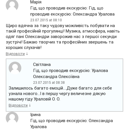
Марія
Гід, що проводив екскурсію: Гід, що
проводив екскурсію: Олександра Уралова
23.07.2015 at 08:10
Щиро вдячна за таку чудову можливість побувати на
такій професійній прогулянці! Музика, атмосфера, навіть
одяг пані Олександри заворожив нас з першої секунди
зустрічі! Бажаю творчих та професійних звершень та
хороших слухачів!
↓
Відповісти
Світлана
Гід, що проводив екскурсію: Уралова
Олександра Олексіївна
23.07.2015 at 08:38
Залишилось багато емоцій….Дуже багато для себе
узнала нового…І в першу чергу величезне дякую
нашому гіду Ураловій О. О.
↓
Відповісти
Ірина
Гід, що проводив екскурсію: Олександра
Уралова