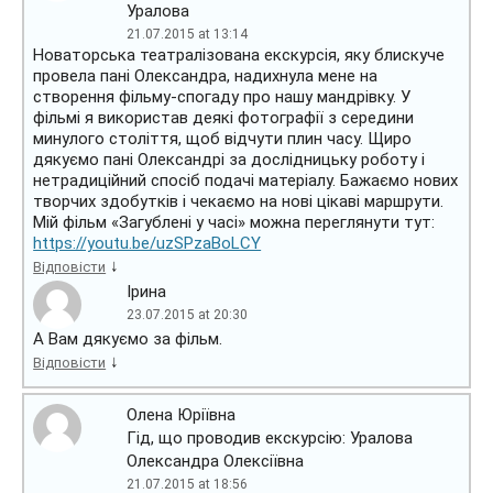
Уралова
21.07.2015 at 13:14
Новаторська театралізована екскурсія, яку блискуче
провела пані Олександра, надихнула мене на
створення фільму-спогаду про нашу мандрівку. У
фільмі я використав деякі фотографії з середини
минулого століття, щоб відчути плин часу. Щиро
дякуємо пані Олександрі за дослідницьку роботу і
нетрадиційний спосіб подачі матеріалу. Бажаємо нових
творчих здобутків і чекаємо на нові цікаві маршрути.
Мій фільм «Загублені у часі» можна переглянути тут:
https://youtu.be/uzSPzaBoLCY
↓
Відповісти
Ірина
23.07.2015 at 20:30
А Вам дякуємо за фільм.
↓
Відповісти
Олена Юріївна
Гід, що проводив екскурсію: Уралова
Олександра Олексіївна
21.07.2015 at 18:56