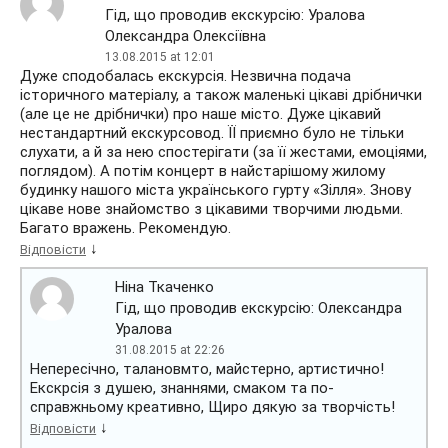
Гід, що проводив екскурсію: Уралова
Олександра Олексіївна
13.08.2015 at 12:01
Дуже сподобалась екскурсія. Незвична подача
історичного матеріалу, а також маленькі цікаві дрібнички
(але це не дрібнички) про наше місто. Дуже цікавий
нестандартний екскурсовод. ЇЇ приємно було не тільки
слухати, а й за нею спостерігати (за її жестами, емоціями,
поглядом). А потім концерт в найстарішому жилому
будинку нашого міста українського гурту «Зілля». Знову
цікаве нове знайомство з цікавими творчими людьми.
Багато вражень. Рекомендую.
↓
Відповісти
Ніна Ткаченко
Гід, що проводив екскурсію: Олександра
Уралова
31.08.2015 at 22:26
Непересічно, талановмто, майстерно, артистично!
Екскрсія з душею, знаннями, смаком та по-
справжньому креативно, Щиро дякую за творчість!
↓
Відповісти