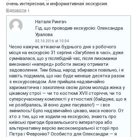
очень интересная, и информативная экскурсия.
↓
Відповісти
Наталя Рингач
Гід, що проводив екскурсію: Олександра
Уралова
02.10.2016 at 10:04
Чесно кажучи, втікаючи буднього дня з робочого
місця на екскурсію 31 серпня «Загублені в часі», дуже
сумнівалася, що у післябідній час, після лихоманки
виконаної «наперед» роботи зможу отримати
задоволення. Тим більш, народ збирався повільно, і я
навіть подумала, що нас буде менеше десятка разом
з екскурсоводом. Але прийшла надзвичайно
харизматична і захоплена своїм ділом молода жінка у
цікавому строї — чи то костюмі XVII сторіччя, чи то
суперсучасному комплекті у етностилі (байдуже, що я
не розібралась, їй воно дуже пасувало!) — і все
змінилось! Було надзвичайно цікаво, маса нового. От
хто з тих, що не ходили на екскурсію, знають про
київські пригоди бразильського імператора або
альтернативну версію високоморальної історії про
Петра і Февронію? Особисто для Олександри — я