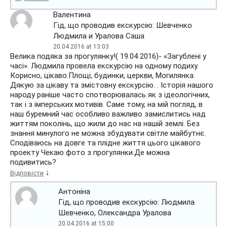
Валентина
Гід, що проводив екскурсію: Шевченко
Людмила и Уралова Саша
20.04.2016 at 13:03
Велика подяка за прогулянку!( 19.04 2016)- «Загублені у
часі». Людмила провела екскурсію на одному подиху.
Корисно, цікаво.Площі, будинки, церкви, Могилянка.
Дякую за цікаву та змістовну екскурсію. . Історія нашого
народу раніше часто спотворювалась як з ідеологічних,
так і з імперських мотивів. Саме тому, на мій погляд, в
наш буремний час особливо важливо замислитись над
життям поколінь, що жили до нас на нашій землі. Без
знання минулого не можна збудувати світле майбутнє.
Сподіваюсь на довге та плідне життя цього цікавого
проекту Чекаю фото з прогулянки.Де можна
подивитись?
↓
Відповісти
Антонiна
Гід, що проводив екскурсію: Людмила
Шевченко, Олександра Уралова
20.04.2016 at 15:00