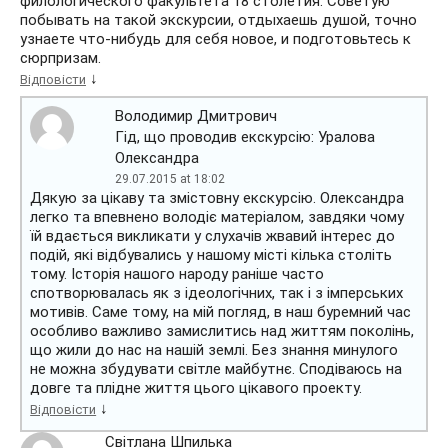
филологического факультета 18 столетия. Советую
побывать на такой экскурсии, отдыхаешь душой, точно
узнаете что-нибудь для себя новое, и подготовьтесь к
сюрпризам.
↓
Відповісти
Володимир Дмитрович
Гід, що проводив екскурсію: Уралова
Олександра
29.07.2015 at 18:02
Дякую за цікаву та змістовну екскурсію. Олександра
легко та впевнено володіє матеріалом, завдяки чому
їй вдається викликати у слухачів жвавий інтерес до
подій, які відбувались у нашому місті кілька століть
тому. Історія нашого народу раніше часто
спотворювалась як з ідеологічних, так і з імперських
мотивів. Саме тому, на мій погляд, в наш буремний час
особливо важливо замислитись над життям поколінь,
що жили до нас на нашій землі. Без знання минулого
не можна збудувати світле майбутнє. Сподіваюсь на
довге та плідне життя цього цікавого проекту.
↓
Відповісти
Світлана Шпилька