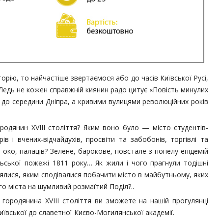
рію, то найчастіше звертаємося або до часів Київської Русі,
. Ледь не кожен справжній киянин радо цитує «Повість минулих
ає до середини Дніпра, а кривими вулицями революційних років
одянин XVIII століття? Яким воно було — місто студентів-
ів і вчених-відчайдухів, просвіти та забобонів, торгівлі та
е око, палаців? Зелене, барокове, повстале з попелу епідемій
льської пожежі 1811 року… Як жили і чого прагнули тодішні
боялися, яким сподівалися побачити місто в майбутньому, яких
го міста на шумливий розмаїтий Поділ?..
 городянина XVIII століття ви зможете на нашій прогулянці
Київської до славетної Києво-Могилянської академії.