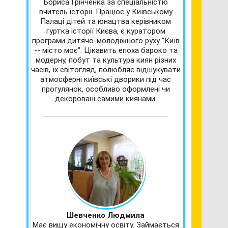
Бориса Грінченка за спеціальністю
вчитель історії. Працює у Київському
Палаці дітей та юнацтва керівником
гуртка історії Києва, є куратором
програми дитячо-молодіжного руху "Київ
-- місто моє". Цікавить епоха бароко та
модерну, побут та культура киян різних
часів, їх світогляд, полюбляє відшукувати
атмосферні київські дворики під час
прогулянок, особливо оформлені чи
декоровані самими киянами.
Шевченко Людмила
Має вищу економічну освіту. Займається