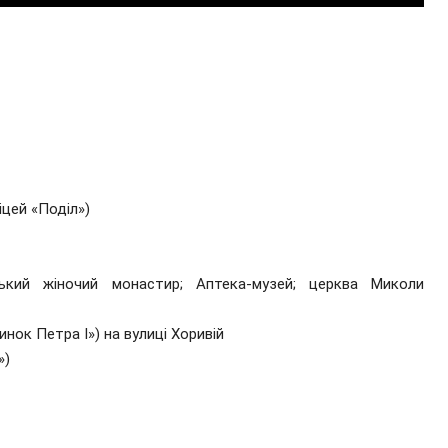
цей «Поділ»)
ський жіночий монастир; Аптека-музей; церква Миколи
инок Петра І») на вулиці Хоривій
»)