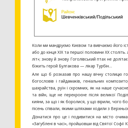
Коли ми мандруємо Києвом та вивчаємо його істо
або до кінця ХІХ та першої половини ХХ століть
літ»; знову й знову Гоголівський птах не доліт
біжить герой Булгакова — лікар Турбін…
Але що б розказав про нашу вічну столицю гор
богословів і гайдамаків, геніальних композитор
шахрайства, руїн і скромних, як на наше сучасн
та війн, іще не перекроєне після великої Поді
кияни, за що і як боролися, у що вірили, чого 
пісень співали, якими шляхами ходили з Верхньо
Дізнатися про це і подивитися на місто очима
«Загублені в часі», пройшовши від Святої Софії 