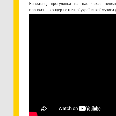
Наприкінці прогулянки на вас чекає неве
сюрприз — концерт етнічної української музики 