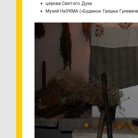
церква Святого Духа
Музей НаУКМА («Будинок Галшки Гулевичі