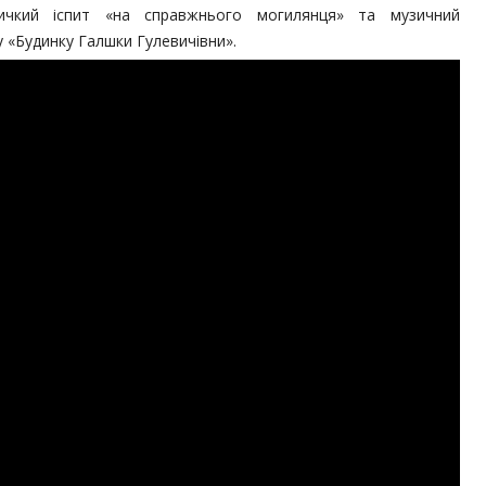
личкий іспит «на справжнього могилянця» та музичний
у «Будинку Галшки Гулевичівни».