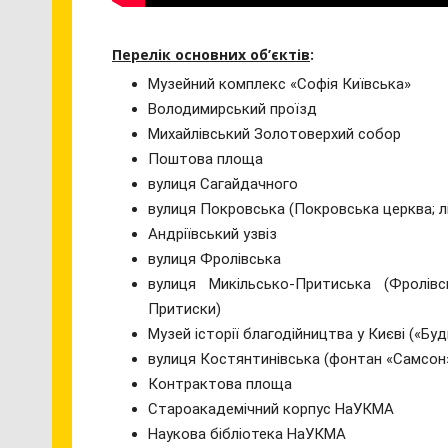
Перелік основних об’єктів
:
Музейний комплекс «Софія Київська»
Володимирський проїзд
Михайлівський Золотоверхий собор
Поштова площа
вулиця Сагайдачного
вулиця Покровська (Покровська церква; лі
Андріївський узвіз
вулиця Фролівська
вулиця Микільсько-Притиська (Фролів
Притиски)
Музей історії благодійництва у Києві («Буд
вулиця Костянтинівська (фонтан «Самсон
Контрактова площа
Староакадемічний корпус НаУКМА
Наукова бібліотека НаУКМА