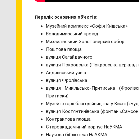
Перелік основних об’єктів
:
Музейний комплекс «Софія Київська»
Володимирський проїзд
Михайлівський Золотоверхий собор
Поштова площа
вулиця Сагайдачного
вулиця Покровська (Покровська церква; лі
Андріївський узвіз
вулиця Фролівська
вулиця Микільсько-Притиська (Фролів
Притиски)
Музей історії благодійництва у Києві («Буд
вулиця Костянтинівська (фонтан «Самсон
Контрактова площа
Староакадемічний корпус НаУКМА
Наукова бібліотека НаУКМА