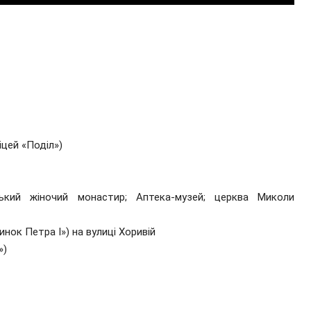
цей «Поділ»)
ський жіночий монастир; Аптека-музей; церква Миколи
инок Петра І») на вулиці Хоривій
»)