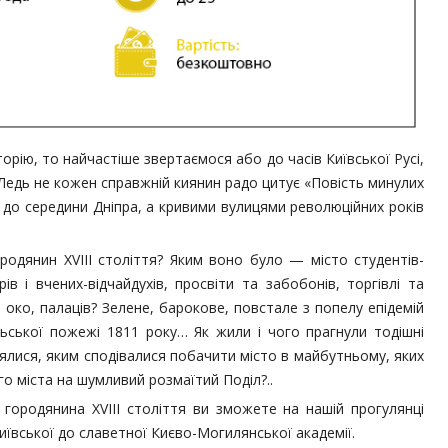
рію, то найчастіше звертаємося або до часів Київської Русі,
. Ледь не кожен справжній киянин радо цитує «Повість минулих
ає до середини Дніпра, а кривими вулицями революційних років
одянин XVIII століття? Яким воно було — місто студентів-
ів і вчених-відчайдухів, просвіти та забобонів, торгівлі та
е око, палаців? Зелене, барокове, повстале з попелу епідемій
льської пожежі 1811 року… Як жили і чого прагнули тодішні
боялися, яким сподівалися побачити місто в майбутньому, яких
го міста на шумливий розмаїтий Поділ?..
 городянина XVIII століття ви зможете на нашій прогулянці
Київської до славетної Києво-Могилянської академії.