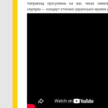
Наприкінці прогулянки на вас чекає неве
сюрприз — концерт етнічної української музики 