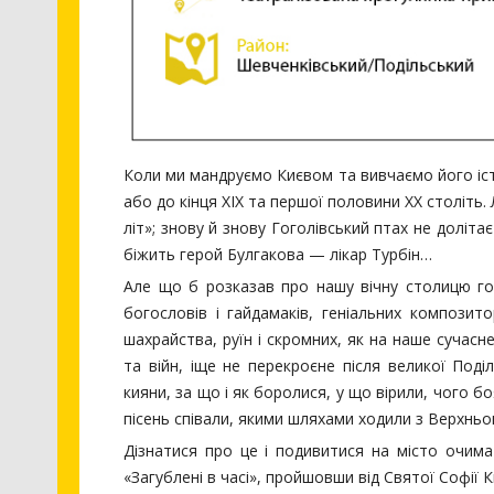
Коли ми мандруємо Києвом та вивчаємо його істо
або до кінця ХІХ та першої половини ХХ століть
літ»; знову й знову Гоголівський птах не доліт
біжить герой Булгакова — лікар Турбін…
Але що б розказав про нашу вічну столицю гор
богословів і гайдамаків, геніальних композитор
шахрайства, руїн і скромних, як на наше сучасн
та війн, іще не перекроєне після великої Поді
кияни, за що і як боролися, у що вірили, чого 
пісень співали, якими шляхами ходили з Верхньо
Дізнатися про це і подивитися на місто очима
«Загублені в часі», пройшовши від Святої Софії 