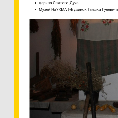
церква Святого Духа
Музей НаУКМА («Будинок Галшки Гулевичі