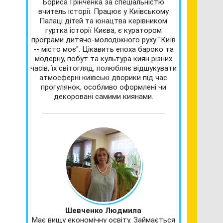
Бориса Грінченка за спеціальністю
вчитель історії. Працює у Київському
Палаці дітей та юнацтва керівником
гуртка історії Києва, є куратором
програми дитячо-молодіжного руху "Київ
-- місто моє". Цікавить епоха бароко та
модерну, побут та культура киян різних
часів, їх світогляд, полюбляє відшукувати
атмосферні київські дворики під час
прогулянок, особливо оформлені чи
декоровані самими киянами.
Шевченко Людмила
Має вищу економічну освіту. Займається