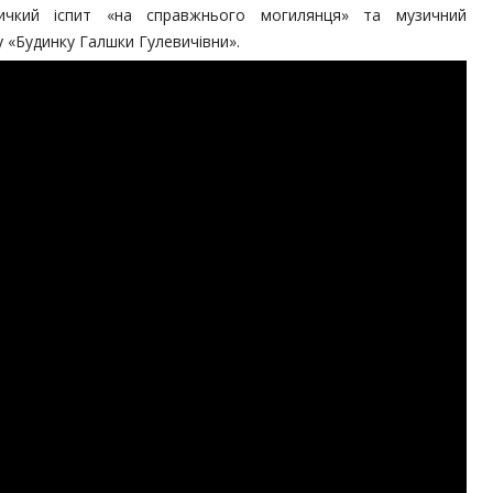
личкий іспит «на справжнього могилянця» та музичний
у «Будинку Галшки Гулевичівни».