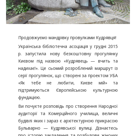
Продовжуємо мандрівку провулками Кудрявця!
Українська бібліотечна асоціація у грудні 2015
р. запустила нову безкоштовну прогулянку
Києвом під назвою «Кудрявець — вчить та
надихає!». Це сьомий розроблений маршрут із
серії прогулянок, що створені за проектом УБА
«Як тебе не любити, Києве мій» та
підтримуються Європейською культурною
фундацією.
Ви почуєте розповідь про створення Народної
аудиторії та Комерційного училища, величні
будівлі яких і зараз є архітектурною прикрасою
Бульварно — Кудрявської вулиці. Дізнаєтесь
про історію закладення та розбудови жіночих