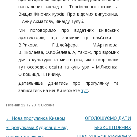
навчальних закладів – Торгівельної школи та
Вищих Жіночих курсів. Про відомих випускниць
– Анну Ахматову, Зінаїду Тулуб.
Ми поговоримо про видатних київських
архітекторів, що зводили ці пам’ятки –
В.Рикова, Г.Шлейфера, М.Артинова,
В.Ніколаєва, О.Кобелєва. А, також, про відомих
діячів культури та мистецтва, які створювали
тут осередок освіти та культури – М.Лисенка,
О.Кошиця, П.Тичину.
Детальніше дізнатись про прогулянку та
записатись на неї Ви можете
тут
.
Новини
22.12.2015
Оксана
.
Post navigation
←
Нова прогулянка Києвом
ОГОЛОШУЄМО ДАТИ
«Провулками Кудрявця – від
БЕЗКОШТОВНИХ
урочищ до зірок»
ПРОГУЛЯНОК КИЄВОМ У