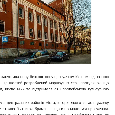
 р. запустила нову безкоштовну прогулянку Києвом під назвою
. Це шостий розроблений маршрут із серії прогулянок, що
и, Києве мій» та підтримуються Європейською культурною
з центральних районів міста, історія якого сягає в далеку
де стояла Львівська брама — звідси починається прогулянка.
есенським узвозом та Кудрявською, Ви побачите місця, де