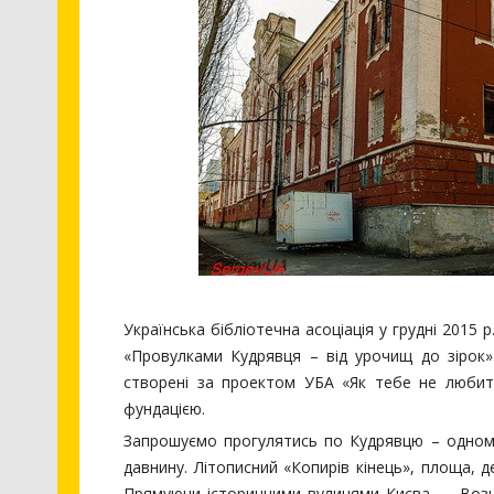
Українська бібліотечна асоціація у грудні 2015
«Провулками Кудрявця – від урочищ до зірок»
створені за проектом УБА «Як тебе не любит
фундацією.
Запрошуємо прогулятись по Кудрявцю – одному 
давнину. Літописний «Копирів кінець», площа, 
Прямуючи історичними вулицями Києва — Возн